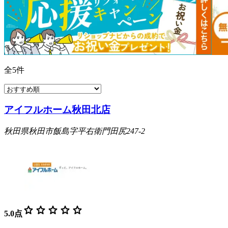
全
5
件
アイフルホーム秋田北店
秋田県秋田市飯島字平右衛門田尻247-2
star
star
star
star
star
5.0
点