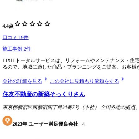
star
star
star
star
star
4.4
点
口コミ
19
件
施工事例
2
件
LIXILトータルサービスは、リフォームやメンテナンス・
るので、地域に適した商品・プランニングをご提案。お客様
chevron_right
chevron_right
会社の詳細を見る
この会社に見積もり依頼をする
住友不動産の新築そっくりさん
東京都新宿区西新宿四丁目34番7号（本社） 全国各地の拠
2023
年
ユーザー満足優良会社
+
4