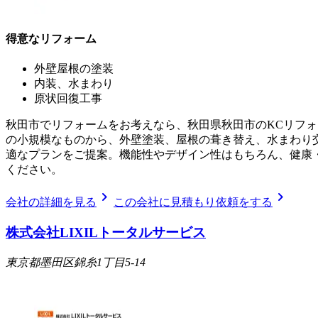
得意なリフォーム
外壁屋根の塗装
内装、水まわり
原状回復工事
秋田市でリフォームをお考えなら、秋田県秋田市のKCリフォ
の小規模なものから、外壁塗装、屋根の葺き替え、水まわり
適なプランをご提案。機能性やデザイン性はもちろん、健康
ください。
chevron_right
chevron_right
会社の詳細を見る
この会社に見積もり依頼をする
株式会社LIXILトータルサービス
東京都墨田区錦糸1丁目5-14