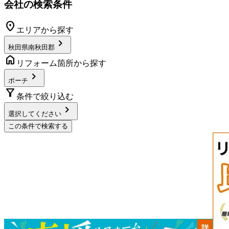
会社の検索条件
location_on
エリアから探す
chevron_right
秋田県南秋田郡
home
リフォーム箇所から探す
chevron_right
ポーチ
filter_alt
条件で絞り込む
chevron_right
選択してください
この条件で検索する