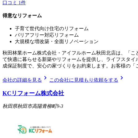
口コミ
1
件
得意なリフォーム
子育て世代向け住宅のリフォーム
バリアフリー対応リフォーム
大規模な増改築・全面リノベーション
秋田林業ホーム株式会社・アイフルホーム秋田北店は、「こ
て快適に暮らせる新築やリフォームを提供し、ライフスタイ
成保証制度で、安心の家づくりをお約束します。お客様の「
chevron_right
chevron_right
会社の詳細を見る
この会社に見積もり依頼をする
KCリフォーム株式会社
秋田県秋田市高陽青柳町9-3