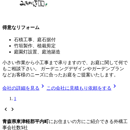
得意なリフォーム
石積工事、庭石据付
竹垣製作、植栽剪定
庭園灯設置、庭池築造
小さい作業から小工事まで承りますので、お庭に関して何で
もご相談下さい。 ガーデニングデザインやガーデンプラン
などお客様のニーズに合ったお庭をご提案いたします。
chevron_right
chevron_right
会社の詳細を見る
この会社に見積もり依頼をする
1
chevron_left
chevron_right
青森県東津軽郡平内町
に
お住まいの方にご紹介できる
外構工
事
会社数
5
社