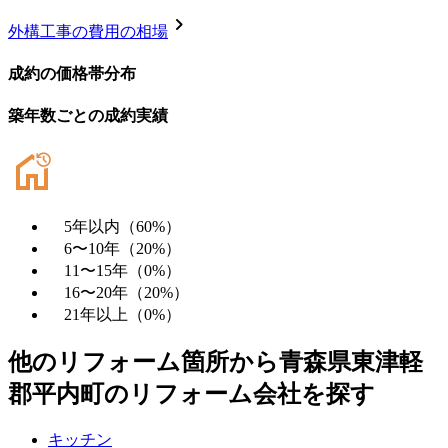
chevron_right
外構工事
の費用の相場
成約の価格帯分布
築年数ごとの成約実績
5年以内
（
60
%）
6〜10年
（
20
%）
11〜15年
（
0
%）
16〜20年
（
20
%）
21年以上
（
0
%）
他のリフォーム箇所から
青森県東津軽
郡平内町
のリフォーム会社を探す
キッチン