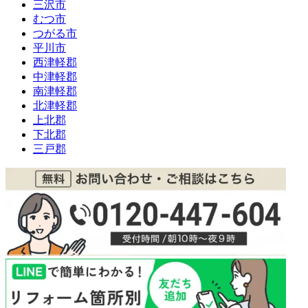
三沢市
むつ市
つがる市
平川市
西津軽郡
中津軽郡
南津軽郡
北津軽郡
上北郡
下北郡
三戸郡