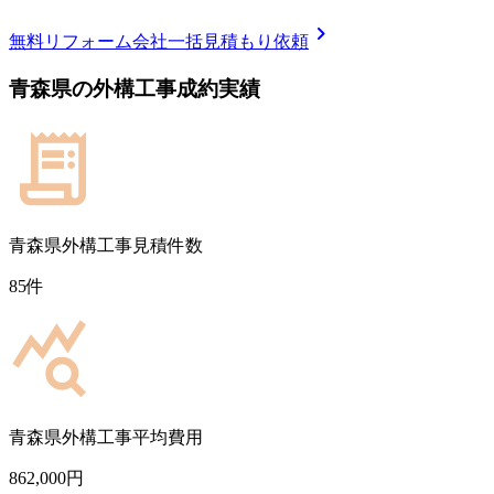
chevron_right
無料
リフォーム会社一括見積もり依頼
青森県
の
外構工事
成約実績
青森県
外構工事見積件数
85
件
青森県
外構工事平均費用
862,000
円