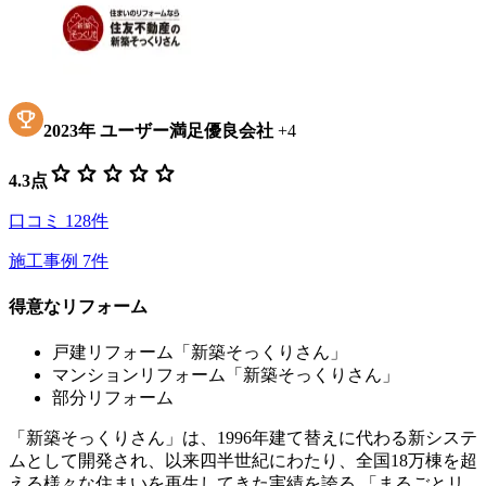
2023
年
ユーザー満足優良会社
+
4
star
star
star
star
star
4.3
点
口コミ
128
件
施工事例
7
件
得意なリフォーム
戸建リフォーム「新築そっくりさん」
マンションリフォーム「新築そっくりさん」
部分リフォーム
「新築そっくりさん」は、1996年建て替えに代わる新システ
ムとして開発され、以来四半世紀にわたり、全国18万棟を超
える様々な住まいを再生してきた実績を誇る 「まるごとリ