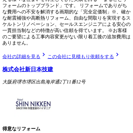
フォームのトップブランド」です。 リフォームでありがち
な費用への不安を解消する画期的な「完全定価制」※、確か
な耐震補強や高断熱リフォーム、自由な間取りを実現するス
ケルトンリノベーション、セールスエンジニアによる安心の
一貫担当制などの特徴が高い信頼を得ています。 ※お客様
のご要望による工事内容変更がない限り着工後の追加費用は
ありません。
chevron_right
chevron_right
会社の詳細を見る
この会社に見積もり依頼をする
株式会社新日本技建
大阪府堺市堺区出島海岸通2丁11番12号
得意なリフォーム