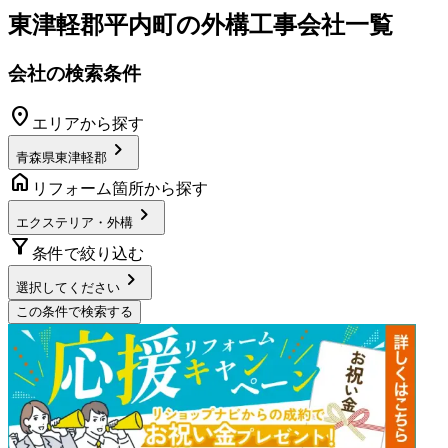
東津軽郡平内町
の
外構工事
会社一覧
会社の検索条件
location_on
エリアから探す
chevron_right
青森県東津軽郡
home
リフォーム箇所から探す
chevron_right
エクステリア・外構
filter_alt
条件で絞り込む
chevron_right
選択してください
この条件で検索する