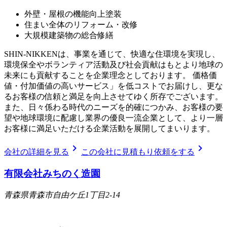
外壁・屋根の機能向上塗装
住まい全体のリフォーム・改修
大規模建築物の総合修繕
SHIN-NIKKENは、事業を通じて、快適な住環境を実現し、
環境保全やボランティア活動及び社会貢献はもとより地球の
未来にも貢献することを企業理念としております。 価格価
値・付加価値の高いサービス」を低コストでお届けし、更な
るお客様の信頼と満足を向上させてゆく所存でございます。
また、日々係わる時代のニーズを的確につかみ、お客様の要
望や地球環境に配慮し業界の優良一流企業として、より一層
お客様に満足いただける企業活動を展開してまいります。
chevron_right
chevron_right
会社の詳細を見る
この会社に見積もり依頼をする
有限会社みちのく造園
青森県青森市自由ケ丘1丁目2-14