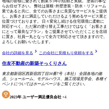
地域の皆様に愛されて創業５5年の信頼と実績。 塗装の事な
らお任せ下さい。 弊社は屋根･外壁塗装・防水・リフォーム
業であると共に、全てのお客さまに良質なサービスをご提供
し、お客さまに満足していただけるよう努めるサービス業と
位置づけております。 日々変化し続ける住宅環境に柔軟に
対応すべく、ただ家の塗り替え工事だけではなく「お客さま
にとって最良なプラン」をご提案させていただくことを念頭
に置き、社員一丸となって全力で対応させて頂きますので、
よろしくお願いいたします。
chevron_right
chevron_right
会社の詳細を見る
この会社に見積もり依頼をする
住友不動産の新築そっくりさん
東京都新宿区西新宿四丁目34番7号（本社） 全国各地の拠
点、ショールーム、モデルハウス、施工現場見学会、各種イ
ベントについてはホームページをご覧ください。
2023
年
ユーザー満足優良会社
+
4