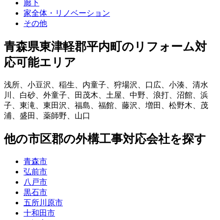
廊下
家全体・リノベーション
その他
青森県東津軽郡平内町
のリフォーム対
応可能エリア
浅所
、
小豆沢
、
稲生
、
内童子
、
狩場沢
、
口広
、
小湊
、
清水
川
、
白砂
、
外童子
、
田茂木
、
土屋
、
中野
、
浪打
、
沼館
、
浜
子
、
東滝
、
東田沢
、
福島
、
福館
、
藤沢
、
増田
、
松野木
、
茂
浦
、
盛田
、
薬師野
、
山口
他
の市区郡の
外構工事
対応会社を探す
青森市
弘前市
八戸市
黒石市
五所川原市
十和田市