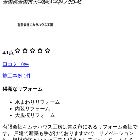
青森県青森市大字駒込字桐ノ沢3-45
star
star
star
star
star
4.1
点
口コミ
10
件
施工事例
1
件
得意なリフォーム
水まわりリフォーム
内装リフォーム
大規模リフォーム
有限会社キムラハウス工房は青森市にあるリフォーム会社で
す。 戸建て新築も手がけておりますので、リノベーション
や大規模改修といった工事も得意としております。 もちろ