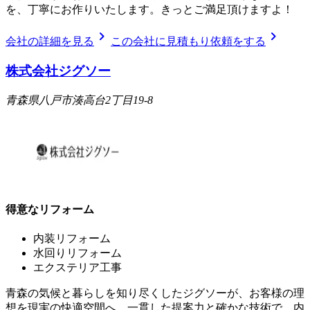
を、丁寧にお作りいたします。きっとご満足頂けますよ！
chevron_right
chevron_right
会社の詳細を見る
この会社に見積もり依頼をする
株式会社ジグソー
青森県八戸市湊高台2丁目19-8
得意なリフォーム
内装リフォーム
水回りリフォーム
エクステリア工事
青森の気候と暮らしを知り尽くしたジグソーが、お客様の理
想を現実の快適空間へ。一貫した提案力と確かな技術で、内