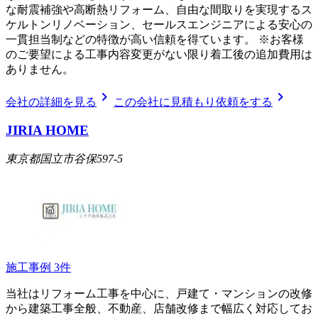
な耐震補強や高断熱リフォーム、自由な間取りを実現するス
ケルトンリノベーション、セールスエンジニアによる安心の
一貫担当制などの特徴が高い信頼を得ています。 ※お客様
のご要望による工事内容変更がない限り着工後の追加費用は
ありません。
chevron_right
chevron_right
会社の詳細を見る
この会社に見積もり依頼をする
JIRIA HOME
東京都国立市谷保597-5
施工事例
3
件
当社はリフォーム工事を中心に、戸建て・マンションの改修
から建築工事全般、不動産、店舗改修まで幅広く対応してお