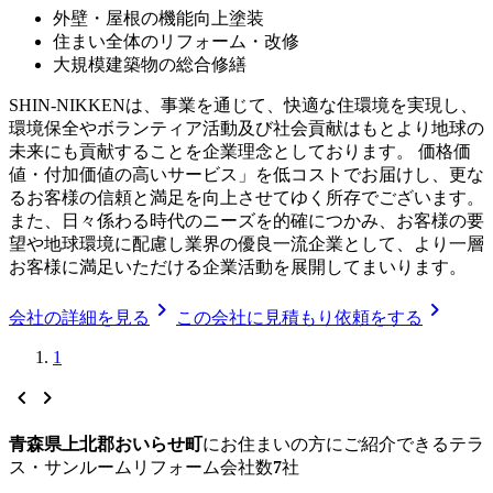
外壁・屋根の機能向上塗装
住まい全体のリフォーム・改修
大規模建築物の総合修繕
SHIN-NIKKENは、事業を通じて、快適な住環境を実現し、
環境保全やボランティア活動及び社会貢献はもとより地球の
未来にも貢献することを企業理念としております。 価格価
値・付加価値の高いサービス」を低コストでお届けし、更な
るお客様の信頼と満足を向上させてゆく所存でございます。
また、日々係わる時代のニーズを的確につかみ、お客様の要
望や地球環境に配慮し業界の優良一流企業として、より一層
お客様に満足いただける企業活動を展開してまいります。
chevron_right
chevron_right
会社の詳細を見る
この会社に見積もり依頼をする
1
chevron_left
chevron_right
青森県上北郡おいらせ町
に
お住まいの方にご紹介できる
テラ
ス・サンルームリフォーム
会社数
7
社