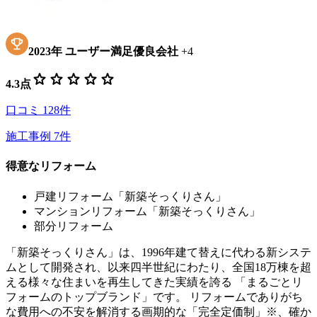
2023
年
ユーザー満足優良会社
+
4
star
star
star
star
star
4.3
点
口コミ
128
件
施工事例
7
件
得意なリフォーム
戸建リフォーム「新築そっくりさん」
マンションリフォーム「新築そっくりさん」
部分リフォーム
「新築そっくりさん」は、1996年建て替えに代わる新システ
ムとして開発され、以来四半世紀にわたり、全国18万棟を超
える様々な住まいを再生してきた実績を誇る 「まるごとリ
フォームのトップブランド」です。 リフォームでありがち
な費用への不安を解消する画期的な「完全定価制」※、確か