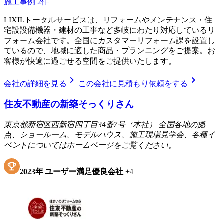
施工事例
2
件
LIXILトータルサービスは、リフォームやメンテナンス・住
宅設設備機器・建材の工事など多岐にわたり対応しているリ
フォーム会社です。全国にカスタマーリフォーム課を設置し
ているので、地域に適した商品・プランニングをご提案。お
客様が快適に過ごせる空間をご提供いたします。
chevron_right
chevron_right
会社の詳細を見る
この会社に見積もり依頼をする
住友不動産の新築そっくりさん
東京都新宿区西新宿四丁目34番7号（本社） 全国各地の拠
点、ショールーム、モデルハウス、施工現場見学会、各種イ
ベントについてはホームページをご覧ください。
2023
年
ユーザー満足優良会社
+
4