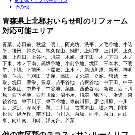
家全体・リノベーション
その他
青森県上北郡おいらせ町
のリフォーム
対応可能エリア
青葉
、
赤田前
、
秋堂
、
明土
、
阿光坊
、
洗平
、
犬毛谷地
、
牛込
平
、
後田
、
鶉久保
、
鶉久保山
、
獺野
、
上明堂
、
上川原
、
上久
保
、
上前田
、
上谷地
、
川端
、
木崎
、
北下田
、
木ノ下西
、
木ノ
下東
、
木ノ下南
、
黒坂谷地
、
小前谷地
、
境田
、
三本木
、
下明
堂
、
下境
、
下前田
、
下屋敷
、
上水下
、
新助川原
、
新田
、
神明
前
、
住吉
、
千刈田
、
染屋
、
高田
、
丈の端
、
立蛇
、
館越
、
土
取
、
堤田
、
豊栄
、
豊原
、
苗平谷地
、
苗振谷地
、
中下田
、
中平
下長根山
、
中野平
、
中谷地
、
菜飯
、
西後谷地
、
新敷
、
西下川
原
、
西下谷地
、
西前川原
、
沼小屋
、
沼端
、
馳下り
、
浜道
、
東
後谷地
、
東下川原
、
東下谷地
、
東前川原
、
彦七川原
、
一川
目
、
深沢
、
深沢平
、
瓢
、
二川目
、
古間木山
、
堀ノ内
、
間木
、
松原
、
緑ケ丘
、
南下田
、
向川原
、
向坂
、
向平
、
向山
、
向山
東
、
向山南
、
山崎
、
洋光台
、
若葉
他
の市区郡の
テラス・サンルームリフ