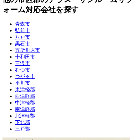
ォーム
対応会社を探す
青森市
弘前市
八戸市
黒石市
五所川原市
十和田市
三沢市
むつ市
つがる市
平川市
東津軽郡
西津軽郡
中津軽郡
南津軽郡
北津軽郡
下北郡
三戸郡