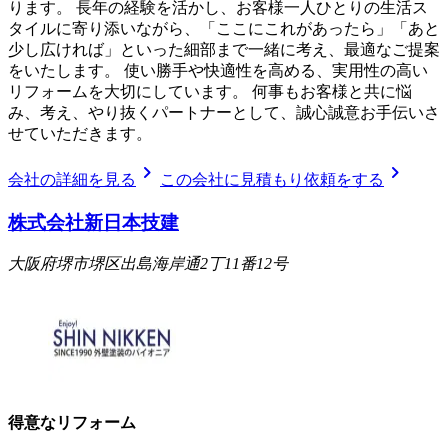
ります。 長年の経験を活かし、お客様一人ひとりの生活ス
タイルに寄り添いながら、「ここにこれがあったら」「あと
少し広ければ」といった細部まで一緒に考え、最適なご提案
をいたします。 使い勝手や快適性を高める、実用性の高い
リフォームを大切にしています。 何事もお客様と共に悩
み、考え、やり抜くパートナーとして、誠心誠意お手伝いさ
せていただきます。
chevron_right
chevron_right
会社の詳細を見る
この会社に見積もり依頼をする
株式会社新日本技建
大阪府堺市堺区出島海岸通2丁11番12号
得意なリフォーム