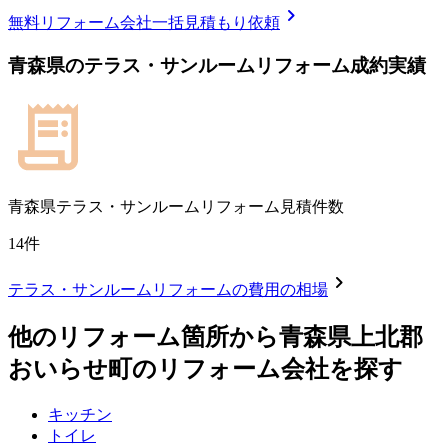
chevron_right
無料
リフォーム会社一括見積もり依頼
青森県
の
テラス・サンルームリフォーム
成約実績
青森県
テラス・サンルームリフォーム見積件数
14
件
chevron_right
テラス・サンルームリフォーム
の費用の相場
他のリフォーム箇所から
青森県上北郡
おいらせ町
のリフォーム会社を探す
キッチン
トイレ