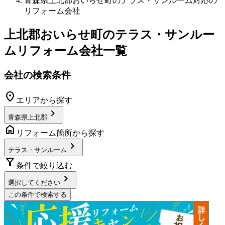
青森県上北郡おいらせ町のテラス・サンルーム対応の
リフォーム会社
上北郡おいらせ町
の
テラス・サンルー
ムリフォーム
会社一覧
会社の検索条件
location_on
エリアから探す
chevron_right
青森県上北郡
home
リフォーム箇所から探す
chevron_right
テラス・サンルーム
filter_alt
条件で絞り込む
chevron_right
選択してください
この条件で検索する