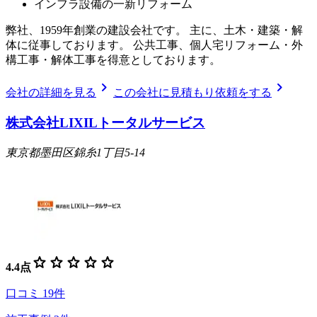
インフラ設備の一新リフォーム
弊社、1959年創業の建設会社です。 主に、土木・建築・解
体に従事しております。 公共工事、個人宅リフォーム・外
構工事・解体工事を得意としております。
chevron_right
chevron_right
会社の詳細を見る
この会社に見積もり依頼をする
株式会社LIXILトータルサービス
東京都墨田区錦糸1丁目5-14
star
star
star
star
star
4.4
点
口コミ
19
件