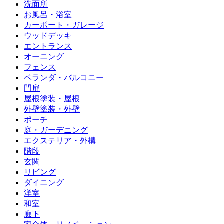
洗面所
お風呂・浴室
カーポート・ガレージ
ウッドデッキ
エントランス
オーニング
フェンス
ベランダ・バルコニー
門扉
屋根塗装・屋根
外壁塗装・外壁
ポーチ
庭・ガーデニング
エクステリア・外構
階段
玄関
リビング
ダイニング
洋室
和室
廊下