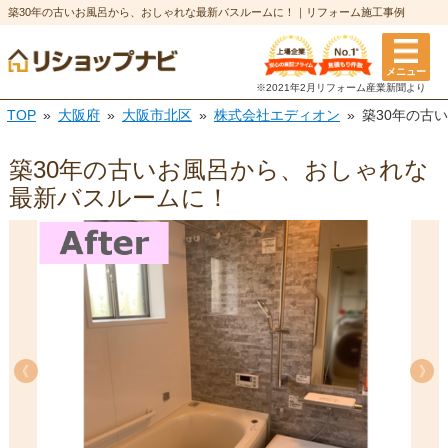
築30年の古いお風呂から、おしゃれな最新バスルームに！｜リフォーム施工事例
メニュー
※2021年2月リフォーム
産業新聞より
TOP
大阪府
大阪市北区
株式会社エディオン
築30年の古
築30年の古いお風呂から、おしゃれな
最新バスルームに！
《
《