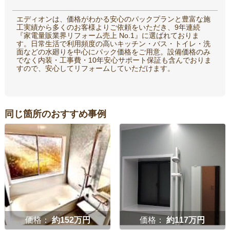
エディオンは、価格がわかる安心のパックプランと豊富な施
工実績から多くのお客様よりご依頼をいただき、9年連続
『家電量販業界リフォーム売上 No.1』に選ばれておりま
す。日常生活で利用頻度の高いキッチン・バス・トイレ・洗
面などの水廻りを中心にパック価格をご用意。設備価格のみ
でなく内装・工事費・10年安心サポート保証も含んでおりま
すので、安心してリフォームしていただけます。
同じ箇所のおすすめ事例
価格：
約152万円
価格：
約117万円