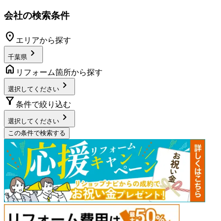
会社の検索条件
location_on
エリアから探す
chevron_right
千葉県
home
リフォーム箇所から探す
chevron_right
選択してください
filter_alt
条件で絞り込む
chevron_right
選択してください
この条件で検索する