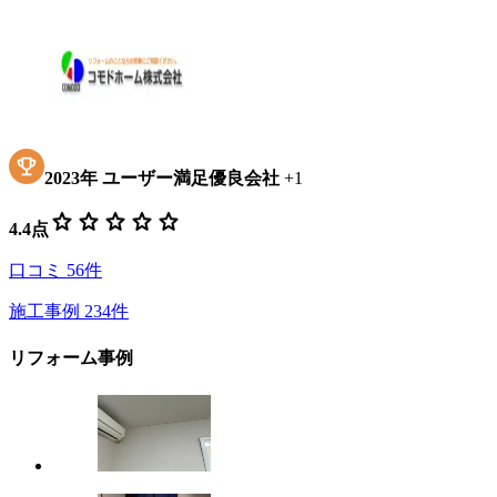
2023
年
ユーザー満足優良会社
+
1
star
star
star
star
star
4.4
点
口コミ
56
件
施工事例
234
件
リフォーム事例