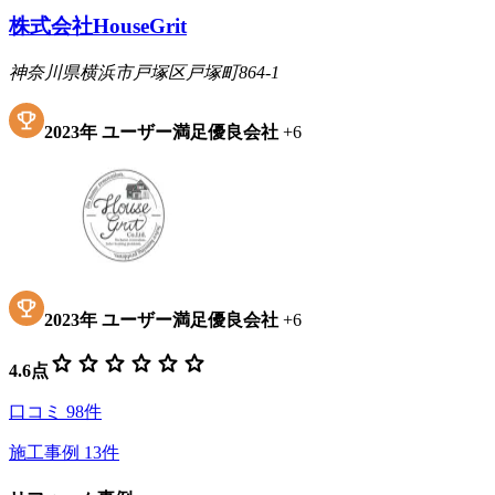
株式会社HouseGrit
神奈川県横浜市戸塚区戸塚町864-1
2023
年
ユーザー満足優良会社
+
6
2023
年
ユーザー満足優良会社
+
6
star
star
star
star
star
star
4.6
点
口コミ
98
件
施工事例
13
件