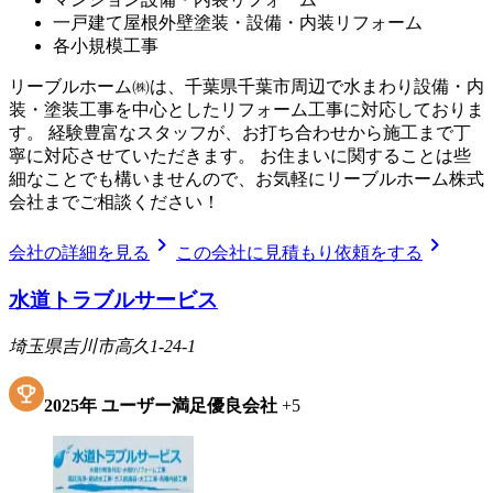
一戸建て屋根外壁塗装・設備・内装リフォーム
各小規模工事
リーブルホーム㈱は、千葉県千葉市周辺で水まわり設備・内
装・塗装工事を中心としたリフォーム工事に対応しておりま
す。 経験豊富なスタッフが、お打ち合わせから施工まで丁
寧に対応させていただきます。 お住まいに関することは些
細なことでも構いませんので、お気軽にリーブルホーム株式
会社までご相談ください！
chevron_right
chevron_right
会社の詳細を見る
この会社に見積もり依頼をする
水道トラブルサービス
埼玉県吉川市高久1-24-1
2025
年
ユーザー満足優良会社
+
5