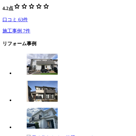
star
star
star
star
star
4.2
点
口コミ
63
件
施工事例
7
件
リフォーム事例