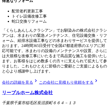
得意なリフォーム
配管老朽更新工事
トイレ設備改修工事
蛇口交換リフォーム
「くらしあんしんクラシアン」でお馴染みの株式会社クラシ
アンは、水まわりの緊急メンテナンス、住宅設備交換・リフ
ォーム、給排水設備工事などの水まわりサービスを提供して
おります。24時間365日受付で全国47都道府県のエリアに対
応可能です。水まわりの設備のメンテナンスや設置、さらに
は大規模な改修工事にいたるまで高品質な施工を提供いたし
ます。お客様をはじめ数多くの方々に支えられて拡大して参
りました。これもひとえに皆様のご愛顧とご支援によるもの
と心より感謝申し上げます。
chevron_right
chevron_right
会社の詳細を見る
この会社に見積もり依頼をする
リーブルホーム株式会社
千葉県千葉市稲毛区長沼原町６６４－１３