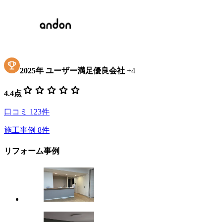
2025
年
ユーザー満足優良会社
+
4
star
star
star
star
star
4.4
点
口コミ
123
件
施工事例
8
件
リフォーム事例