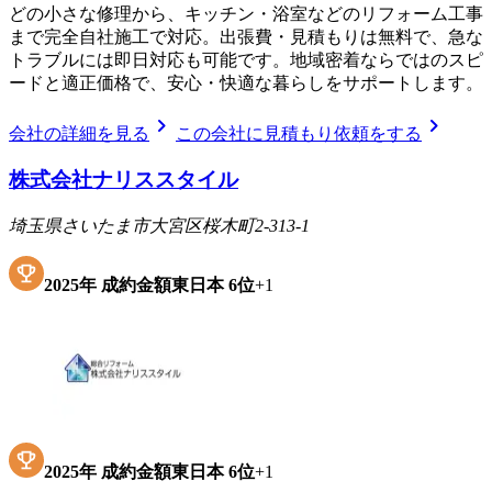
どの小さな修理から、キッチン・浴室などのリフォーム工事
まで完全自社施工で対応。出張費・見積もりは無料で、急な
トラブルには即日対応も可能です。地域密着ならではのスピ
ードと適正価格で、安心・快適な暮らしをサポートします。
chevron_right
chevron_right
会社の詳細を見る
この会社に見積もり依頼をする
株式会社ナリススタイル
埼玉県さいたま市大宮区桜木町2-313-1
2025
年
成約金額東日本
6位
+
1
2025
年
成約金額東日本
6位
+
1