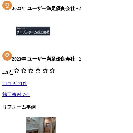
2023
年
ユーザー満足優良会社
+
2
2023
年
ユーザー満足優良会社
+
2
star
star
star
star
star
star
4.5
点
口コミ
71
件
施工事例
7
件
リフォーム事例