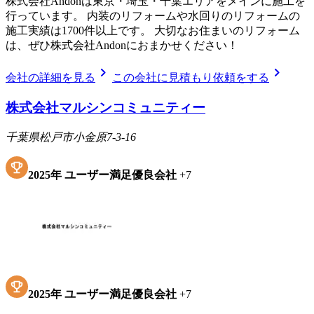
株式会社Andonは東京・埼玉・千葉エリアをメインに施工を
行っています。 内装のリフォームや水回りのリフォームの
施工実績は1700件以上です。 大切なお住まいのリフォーム
は、ぜひ株式会社Andonにおまかせください！
chevron_right
chevron_right
会社の詳細を見る
この会社に見積もり依頼をする
株式会社マルシンコミュニティー
千葉県松戸市小金原7-3-16
2025
年
ユーザー満足優良会社
+
7
2025
年
ユーザー満足優良会社
+
7