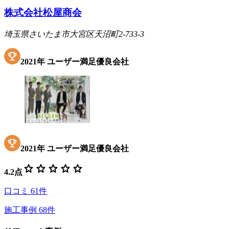
株式会社松屋商会
埼玉県さいたま市大宮区天沼町2-733-3
2021
年
ユーザー満足優良会社
2021
年
ユーザー満足優良会社
star
star
star
star
star
4.2
点
口コミ
61
件
施工事例
68
件