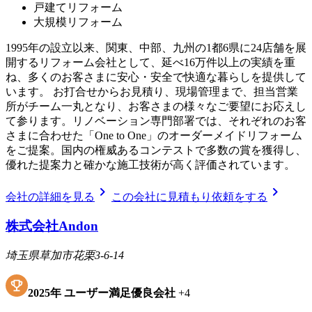
戸建てリフォーム
大規模リフォーム
1995年の設立以来、関東、中部、九州の1都6県に24店舗を展
開するリフォーム会社として、延べ16万件以上の実績を重
ね、多くのお客さまに安心・安全で快適な暮らしを提供して
います。 お打合せからお見積り、現場管理まで、担当営業
所がチーム一丸となり、お客さまの様々なご要望にお応えし
て参ります。リノベーション専門部署では、それぞれのお客
さまに合わせた「One to One」のオーダーメイドリフォーム
をご提案。国内の権威あるコンテストで多数の賞を獲得し、
優れた提案力と確かな施工技術が高く評価されています。
chevron_right
chevron_right
会社の詳細を見る
この会社に見積もり依頼をする
株式会社Andon
埼玉県草加市花栗3-6-14
2025
年
ユーザー満足優良会社
+
4