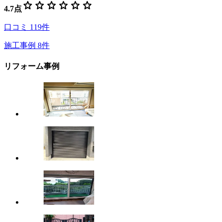
star
star
star
star
star
star
4.7
点
口コミ
119
件
施工事例
8
件
リフォーム事例