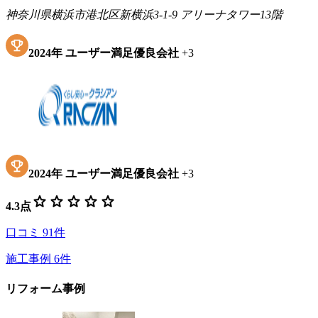
神奈川県横浜市港北区新横浜3-1-9 アリーナタワー13階
2024
年
ユーザー満足優良会社
+
3
2024
年
ユーザー満足優良会社
+
3
star
star
star
star
star
4.3
点
口コミ
91
件
施工事例
6
件
リフォーム事例