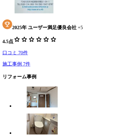
2025
年
ユーザー満足優良会社
+
5
star
star
star
star
star
star
4.5
点
口コミ
70
件
施工事例
7
件
リフォーム事例