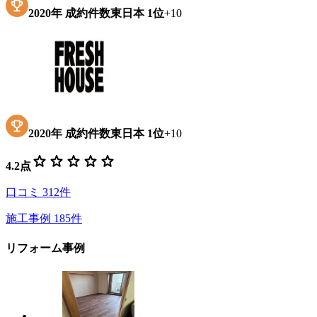
2020
年
成約件数東日本
1位
+
10
2020
年
成約件数東日本
1位
+
10
star
star
star
star
star
4.2
点
口コミ
312
件
施工事例
185
件
リフォーム事例