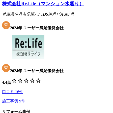
株式会社Re.Life（マンション水廻り）
兵庫県伊丹市昆陽7-3-1DS伊丹ビル307号
2024
年
ユーザー満足優良会社
2024
年
ユーザー満足優良会社
star
star
star
star
star
4.4
点
口コミ
16
件
施工事例
9
件
リフォーム事例