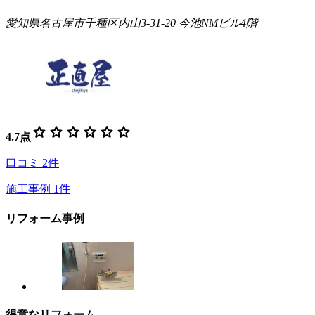
愛知県名古屋市千種区内山3-31-20 今池NMビル4階
star
star
star
star
star
star
4.7
点
口コミ
2
件
施工事例
1
件
リフォーム事例
得意なリフォーム