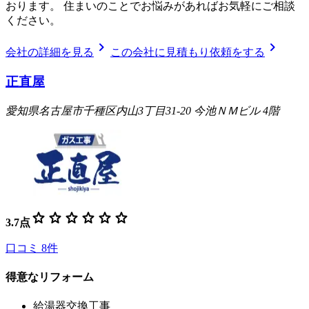
おります。 住まいのことでお悩みがあればお気軽にご相談
ください。
chevron_right
chevron_right
会社の詳細を見る
この会社に見積もり依頼をする
正直屋
愛知県名古屋市千種区内山3丁目31-20 今池ＮＭビル 4階
star
star
star
star
star
star
3.7
点
口コミ
8
件
得意なリフォーム
給湯器交換工事