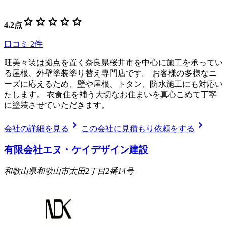
star
star
star
star
star
4.2
点
口コミ
2
件
旺美々装は拠点を置く奈良県桜井市を中心に施工を承ってい
る屋根、外壁塗装塗り替え専門店です。 お客様の多様なニ
ーズに応えるため、壁や屋根、トタン、防水施工にも対応い
たします。 衣食住を補う大切なお住まいを真心こめて丁寧
に塗装させていただきます。
chevron_right
chevron_right
会社の詳細を見る
この会社に見積もり依頼をする
有限会社エヌ・ケイデザイン建設
和歌山県和歌山市太田2丁目2番14号