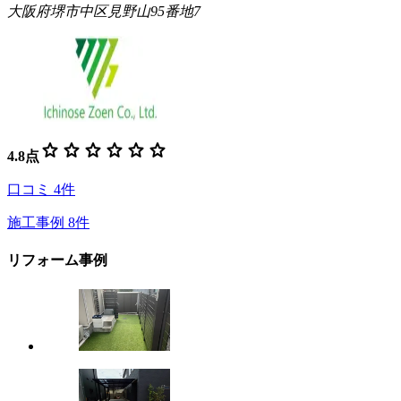
大阪府堺市中区見野山95番地7
star
star
star
star
star
star
4.8
点
口コミ
4
件
施工事例
8
件
リフォーム事例