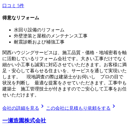
口コミ
5
件
得意なリフォーム
水回り設備のリフォーム
外壁塗装と屋根のメンテナンス工事
耐震診断および補強工事
関西ハウジングサービスは、施工品質・価格・地域密着を軸
に活動しているリフォーム会社です。大きい工事だけでなく
細かい小工事も誠実に対応させていただきます。お客様に満
足・安心して暮らせる住まいを、サービスを通して実現いた
します。 現地調査の際は建築士がお伺いし プロの目で
状況を判断し 最適な提案をさせていただきます。工事中も
建築士 施工管理技士が付きますのでご安心して工事をお任
せいただけます。
chevron_right
chevron_right
会社の詳細を見る
この会社に見積もり依頼をする
一瀬造園株式会社