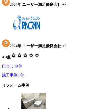
2024
年
ユーザー満足優良会社
+
3
2024
年
ユーザー満足優良会社
+
3
star
star
star
star
star
4.3
点
口コミ
91
件
施工事例
6
件
リフォーム事例