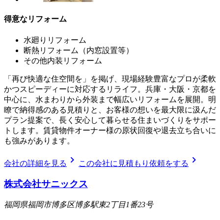
得意なリフォーム
水廻りリフォーム
断熱リフォーム（内窓設置等）
その他内装リフォーム
「再び快適な住空間を」を掲げ、現場経験豊富なプロが柔軟
かつスピーディーに対応するリライフ。兵庫・大阪・京都を
中心に、水まわりから外装まで幅広いリフォームを展開。明
瞭で納得感のある見積りと、お客様の想いを最大限に汲んだ
プラン提案で、長く安心して暮らせる住まいづくりをサポー
トします。賃貸物件オーナー様の原状回復や退去立ち合いに
も強みがあります。
chevron_right
chevron_right
会社の詳細を見る
この会社に見積もり依頼をする
株式会社サニックス
福岡県福岡市博多区博多駅東2丁目1番23号