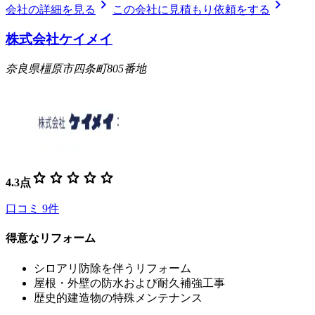
chevron_right
chevron_right
会社の詳細を見る
この会社に見積もり依頼をする
株式会社ケイメイ
奈良県橿原市四条町805番地
star
star
star
star
star
4.3
点
口コミ
9
件
得意なリフォーム
シロアリ防除を伴うリフォーム
屋根・外壁の防水および耐久補強工事
歴史的建造物の特殊メンテナンス