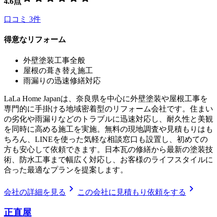
4.6
点
口コミ
3
件
得意なリフォーム
外壁塗装工事全般
屋根の葺き替え施工
雨漏りの迅速修繕対応
LaLa Home Japanは、奈良県を中心に外壁塗装や屋根工事を
専門的に手掛ける地域密着型のリフォーム会社です。住まい
の劣化や雨漏りなどのトラブルに迅速対応し、耐久性と美観
を同時に高める施工を実施。無料の現地調査や見積もりはも
ちろん、LINEを使った気軽な相談窓口も設置し、初めての
方も安心して依頼できます。日本瓦の修繕から最新の塗装技
術、防水工事まで幅広く対応し、お客様のライフスタイルに
合った最適なプランを提案します。
chevron_right
chevron_right
会社の詳細を見る
この会社に見積もり依頼をする
正直屋