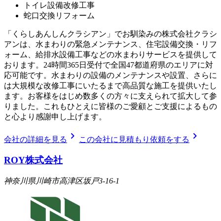
トイレ設備改修工事
蛇口交換リフォーム
「くらしあんしんクラシアン」でお馴染みの株式会社クラシ
アンは、水まわりの緊急メンテナンス、住宅設備交換・リフ
ォーム、給排水設備工事などの水まわりサービスを提供して
おります。24時間365日受付で全国47都道府県のエリアに対
応可能です。水まわりの設備のメンテナンスや設置、さらに
は大規模な改修工事にいたるまで高品質な施工を提供いたし
ます。お客様をはじめ数多くの方々に支えられて拡大して参
りました。これもひとえに皆様のご愛顧とご支援によるもの
と心より感謝申し上げます。
chevron_right
chevron_right
会社の詳細を見る
この会社に見積もり依頼をする
ROY株式会社
神奈川県川崎市高津区坂戸3-16-1