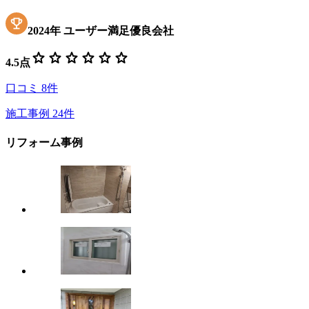
2024
年
ユーザー満足優良会社
star
star
star
star
star
star
4.5
点
口コミ
8
件
施工事例
24
件
リフォーム事例