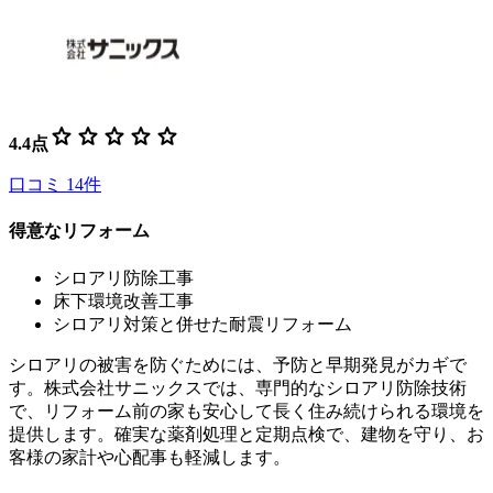
star
star
star
star
star
4.4
点
口コミ
14
件
得意なリフォーム
シロアリ防除工事
床下環境改善工事
シロアリ対策と併せた耐震リフォーム
シロアリの被害を防ぐためには、予防と早期発見がカギで
す。株式会社サニックスでは、専門的なシロアリ防除技術
で、リフォーム前の家も安心して長く住み続けられる環境を
提供します。確実な薬剤処理と定期点検で、建物を守り、お
客様の家計や心配事も軽減します。