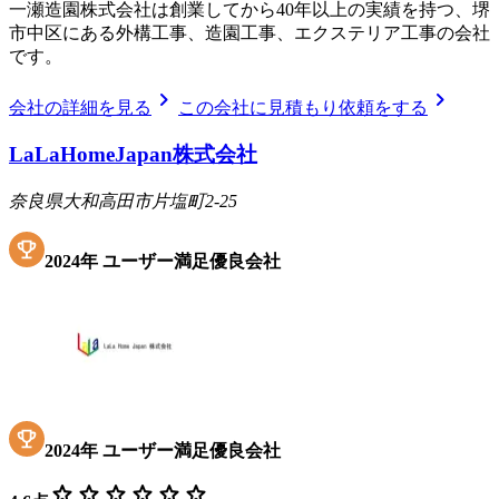
一瀬造園株式会社は創業してから40年以上の実績を持つ、堺
市中区にある外構工事、造園工事、エクステリア工事の会社
です。
chevron_right
chevron_right
会社の詳細を見る
この会社に見積もり依頼をする
LaLaHomeJapan株式会社
奈良県大和高田市片塩町2-25
2024
年
ユーザー満足優良会社
2024
年
ユーザー満足優良会社
star
star
star
star
star
star