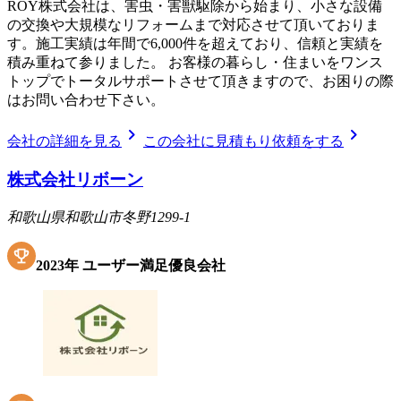
ROY株式会社は、害虫・害獣駆除から始まり、小さな設備
の交換や大規模なリフォームまで対応させて頂いておりま
す。施工実績は年間で6,000件を超えており、信頼と実績を
積み重ねて参りました。 お客様の暮らし・住まいをワンス
トップでトータルサポートさせて頂きますので、お困りの際
はお問い合わせ下さい。
chevron_right
chevron_right
会社の詳細を見る
この会社に見積もり依頼をする
株式会社リボーン
和歌山県和歌山市冬野1299-1
2023
年
ユーザー満足優良会社