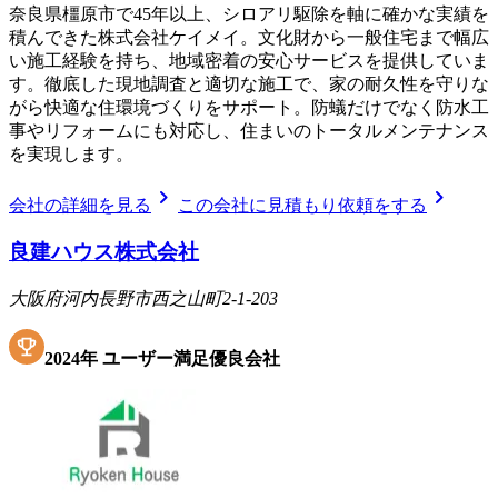
奈良県橿原市で45年以上、シロアリ駆除を軸に確かな実績を
積んできた株式会社ケイメイ。文化財から一般住宅まで幅広
い施工経験を持ち、地域密着の安心サービスを提供していま
す。徹底した現地調査と適切な施工で、家の耐久性を守りな
がら快適な住環境づくりをサポート。防蟻だけでなく防水工
事やリフォームにも対応し、住まいのトータルメンテナンス
を実現します。
chevron_right
chevron_right
会社の詳細を見る
この会社に見積もり依頼をする
良建ハウス株式会社
大阪府河内長野市西之山町2-1-203
2024
年
ユーザー満足優良会社