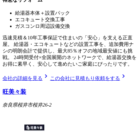
給湯器本体＋設置パック
エコキュート交換工事
ガスコンロ周辺設備交換
迅速見積＆10年工事保証で住まいの「安心」を支える正直
屋。 給湯器・エコキュートなどの設置工事を、追加費用ナ
シの明朗会計で提供し、最大85％オフの地域最安値にも挑
戦。 24時間受付×全国展開のネットワークで、給湯器交換を
お得に素早く、安心して進めたいご家庭にぴったりです。
chevron_right
chevron_right
会社の詳細を見る
この会社に見積もり依頼をする
旺美々装
奈良県桜井市桜井26-2