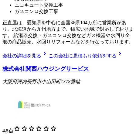
エコキュート交換工事
ガスコンロ交換工事
正直屋は、愛知県を中心に全国36県104カ所に営業所があ
り、北海道から九州地方まで、幅広い地域で対応しておりま
す。 給湯器交換・ガスコンロ交換などガス機器や水回り全
般の商品販売、水回りリフォームなどを行なっております。
chevron_right
chevron_right
会社の詳細を見る
この会社に見積もり依頼をする
株式会社関西ハウジングサービス
大阪府河内長野市小山田町1378番地
star
star
star
star
star
star
4.5
点