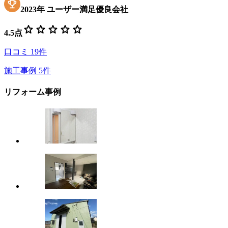
2023
年
ユーザー満足優良会社
star
star
star
star
star
4.5
点
口コミ
19
件
施工事例
5
件
リフォーム事例