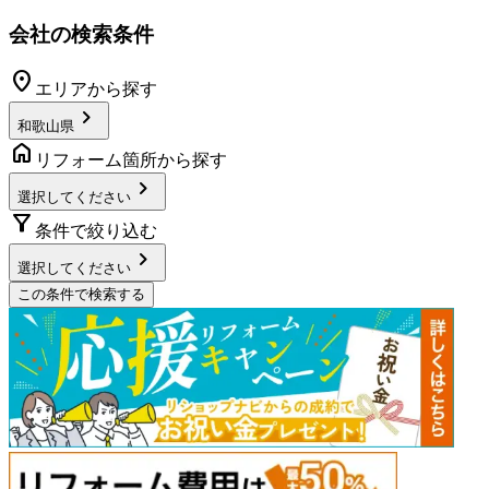
会社の検索条件
location_on
エリアから探す
chevron_right
和歌山県
home
リフォーム箇所から探す
chevron_right
選択してください
filter_alt
条件で絞り込む
chevron_right
選択してください
この条件で検索する