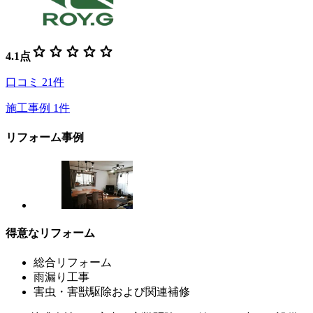
star
star
star
star
star
4.1
点
口コミ
21
件
施工事例
1
件
リフォーム事例
得意なリフォーム
総合リフォーム
雨漏り工事
害虫・害獣駆除および関連補修