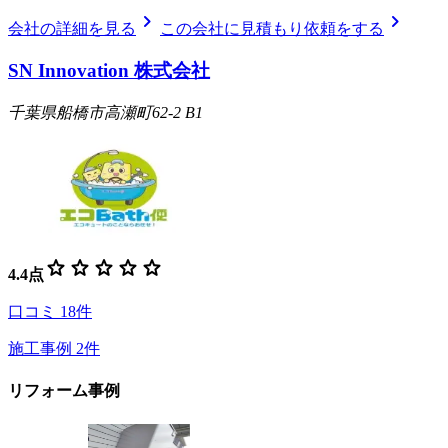
chevron_right
chevron_right
会社の詳細を見る
この会社に見積もり依頼をする
SN Innovation 株式会社
千葉県船橋市高瀬町62-2 B1
star
star
star
star
star
4.4
点
口コミ
18
件
施工事例
2
件
リフォーム事例