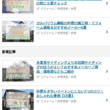
の前にも要チェック
リフォーム
外壁塗装・外壁
ガルバリウム鋼板の外壁の施工例・リフォ
ーム価格＆おすすめメーカー6選
リフォーム
外壁塗装・外壁
新着記事
木質系サイディングより木目調サイディン
グのほうがよい？おすすめメーカー／商
品・価格差などもご紹介
リフォーム
外壁塗装・外壁
外壁をダサいツートンにしない7つのコツ｜
おしゃれな事例【15選】
リフォーム
外壁塗装・外壁