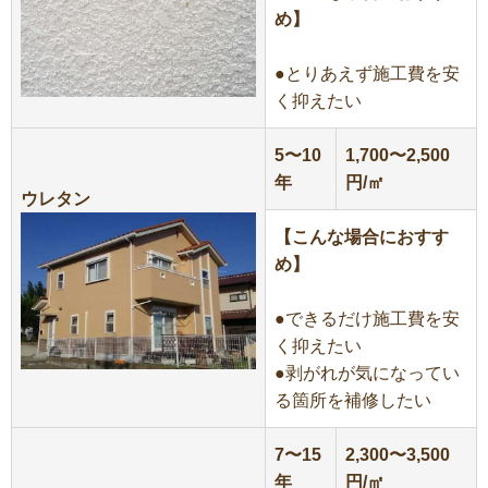
め】
●とりあえず施工費を安
く抑えたい
5〜10
1,700〜2,500
年
円/㎡
ウレタン
【こんな場合におすす
め】
●できるだけ施工費を安
く抑えたい
●剥がれが気になってい
る箇所を補修したい
7〜15
2,300〜3,500
年
円/㎡