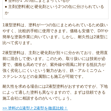
● 塗料が1つの缶にまとまっているか
● 主剤(塗料液)と硬化剤という2つの缶に分けられている
か
1液型塗料は、塗料が一つの缶にまとめられているため扱い
やすく、比較的手軽に使用できます。価格も安価で、DIYや
簡単な塗装作業に向いています。しかし、耐久性は2液型に
比べて劣ります。
2液型塗料は、主剤と硬化剤が別々に分かれており、使用直
前に混合して使います。このため、取り扱いには技術が必
要で、価格も高めですが、紫外線や雨風に対する抵抗力が
強く劣化しにくいという魅力があり、鉄・アルミニウム・
ステンレスなどの金属類にも施工が可能です。
耐久性を求める場合には2液型塗料がおすすめですが、下地
によって適した塗料も異なりますので、まずは信頼できる
施工会社に相談するのがいいでしょう。
>> 塗料の1液型と2液型を徹底比較！