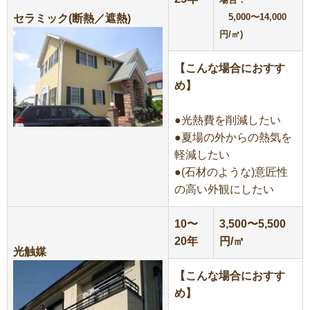
5,000〜14,000
セラミック(断熱／遮熱)
円/㎡)
【こんな場合におすす
め】
●光熱費を削減したい
●夏場の外からの熱気を
軽減したい
●(石材のような)意匠性
の高い外観にしたい
10〜
3,500〜5,500
20年
円/㎡
光触媒
【こんな場合におすす
め】