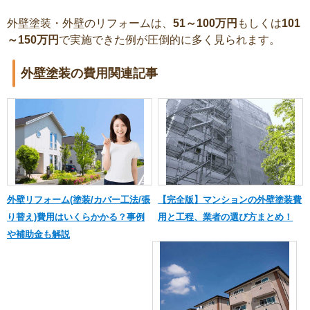
外壁塗装・外壁のリフォームは、
51～100万円
もしくは
101
～150万円
で実施できた例が圧倒的に多く見られます。
外壁塗装の費用関連記事
外壁リフォーム(塗装/カバー工法/張
【完全版】マンションの外壁塗装費
り替え)費用はいくらかかる？事例
用と工程、業者の選び方まとめ！
や補助金も解説