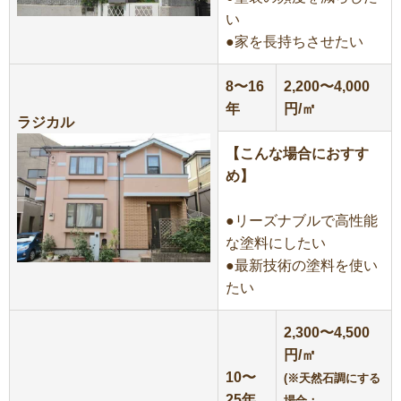
い
●家を長持ちさせたい
8〜16
2,200〜4,000
年
円/㎡
ラジカル
【こんな場合におすす
め】
●リーズナブルで高性能
な塗料にしたい
●最新技術の塗料を使い
たい
2,300〜4,500
円/㎡
10〜
(※天然石調にする
25年
場合：