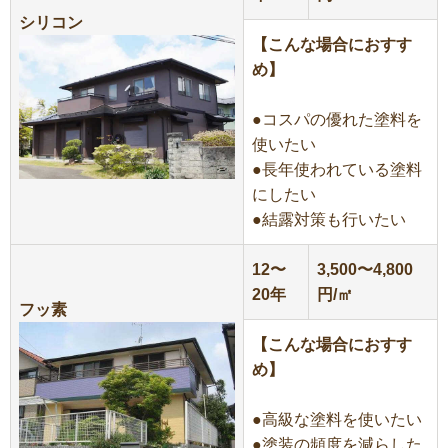
シリコン
【こんな場合におすす
め】
●コスパの優れた塗料を
使いたい
●長年使われている塗料
にしたい
●結露対策も行いたい
12〜
3,500〜4,800
20年
円/㎡
フッ素
【こんな場合におすす
め】
●高級な塗料を使いたい
●塗装の頻度を減らした