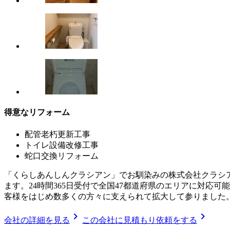
得意なリフォーム
配管老朽更新工事
トイレ設備改修工事
蛇口交換リフォーム
「くらしあんしんクラシアン」でお馴染みの株式会社クラシ
ます。24時間365日受付で全国47都道府県のエリアに対
客様をはじめ数多くの方々に支えられて拡大して参りました
chevron_right
chevron_right
会社の詳細を見る
この会社に見積もり依頼をする