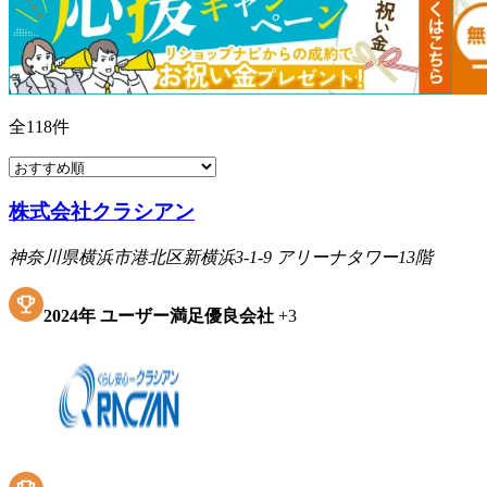
全
118
件
株式会社クラシアン
神奈川県横浜市港北区新横浜3-1-9 アリーナタワー13階
2024
年
ユーザー満足優良会社
+
3