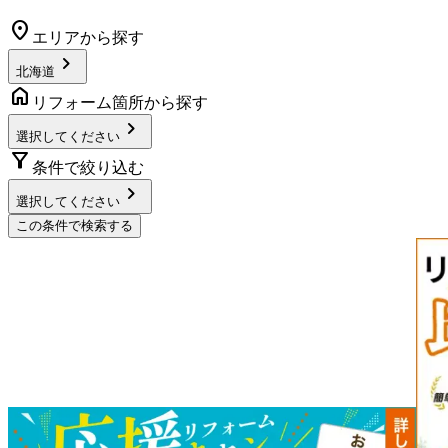
location_on
エリアから探す
chevron_right
北海道
home
リフォーム箇所から探す
chevron_right
選択してください
filter_alt
条件で絞り込む
chevron_right
選択してください
この条件で検索する