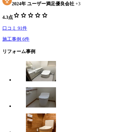
2024
年
ユーザー満足優良会社
+
3
star
star
star
star
star
4.3
点
口コミ
91
件
施工事例
6
件
リフォーム事例