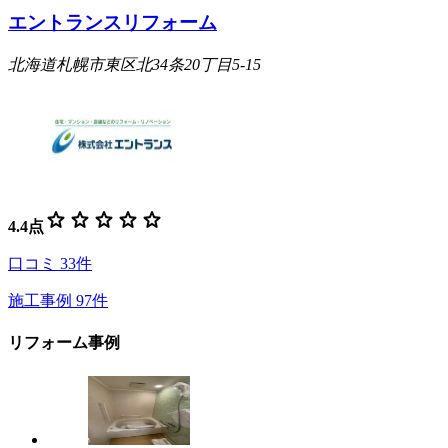
エントランスリフォーム
北海道札幌市東区北34条20丁目5-15
star
star
star
star
star
4.4
点
口コミ
33
件
施工事例
97
件
リフォーム事例