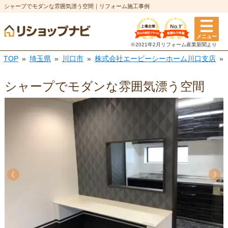
シャープでモダンな雰囲気漂う空間｜リフォーム施工事例
メニュー
※2021年2月リフォーム
産業新聞より
TOP
埼玉県
川口市
株式会社エービーシーホーム川口支店
シャープでモダンな雰囲気漂う空間
《
《