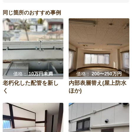
同じ箇所のおすすめ事例
価格：
10万円未満
価格：
200〜250万円
老朽化した配管を新し
内部表層替え(屋上防水
く
ほか)