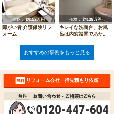
価格：
約152万円
価格：
約139万円
障がい者 介護保険リフ
キレイな洗面台、お風
ォーム
呂は内窓設置であた...
おすすめの事例をもっと見る
リフォーム会社一括見積もり依頼
無料