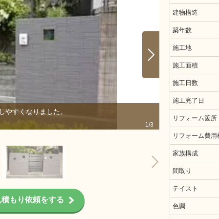
建物構造
築年数
施工地
施工面積
施工日数
施工完了日
しやすくなりました。
施工前です。外
リフォーム箇所
1/3
リフォーム費用
家族構成
間取り
テイスト
見積もり依頼をする
色調