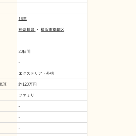
-
16年
神奈川県
・
横浜市都筑区
-
20日間
-
壁の剥離が目立ちます。
エクステリア・外構
概算
約120万円
ファミリー
-
-
-