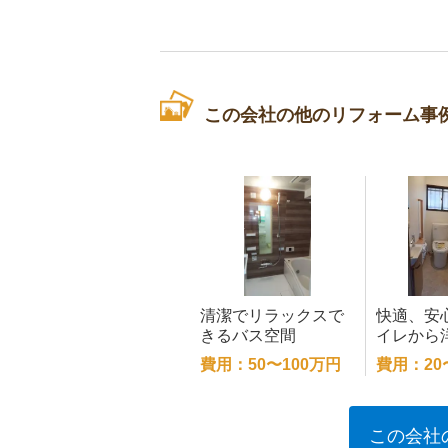
この会社の他のリフォーム事
清潔でリラックスで
快適、安
きるバス空間
イレから
へリフォ
費用：50〜100万円
費用：20
この会社