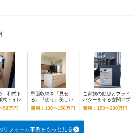
例
心 和式ト
壁面収納を『見せ
ご家族の動線とプライ
洋式トイレ
る』『使う』美しい
バシーを守る玄関アプ
ーム
キッチン
ローチ
〜50万円
費用：100〜150万円
費用：150〜200万円
のリフォーム事例をもっと見る