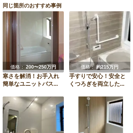
同じ箇所のおすすめ事例
価格：
200〜250万円
価格：
約215万円
寒さを解消！お手入れ
手すりで安心！安全と
簡単なユニットバス...
くつろぎを両立した...