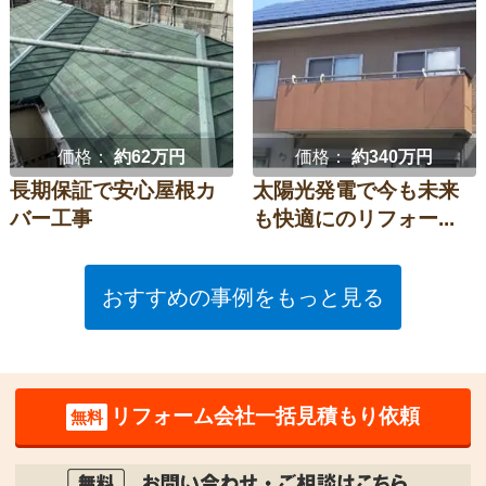
価格：
約62万円
価格：
約340万円
長期保証で安心屋根カ
太陽光発電で今も未来
バー工事
も快適にのリフォー...
おすすめの事例をもっと見る
リフォーム会社一括見積もり依頼
無料