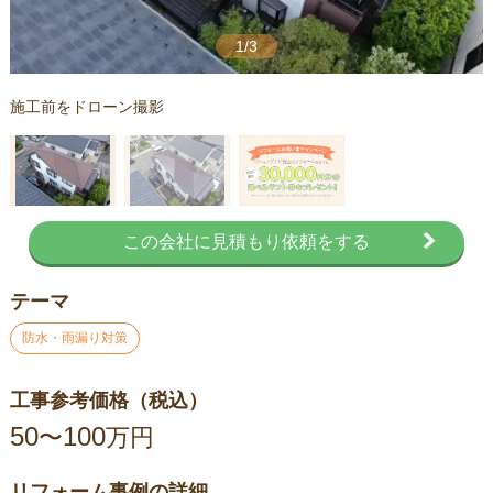
1/3
施工前をドローン撮影
この会社に見積もり依頼をする
テーマ
防水・雨漏り対策
工事参考価格（税込）
50
100
〜
万円
リフォーム事例の詳細