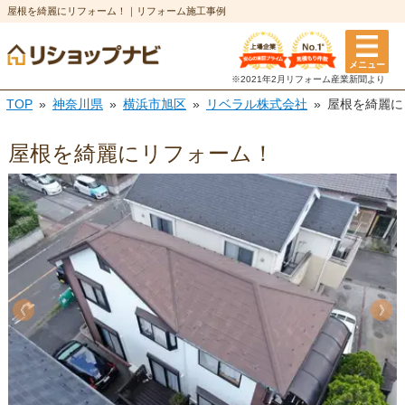
屋根を綺麗にリフォーム！｜リフォーム施工事例
メニュー
※2021年2月リフォーム
産業新聞より
TOP
神奈川県
横浜市旭区
リベラル株式会社
屋根を綺麗に
屋根を綺麗にリフォーム！
《
《