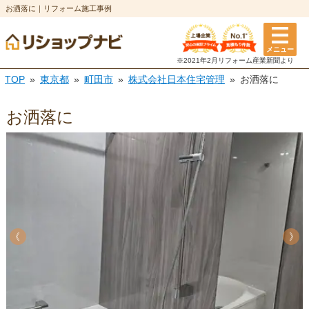
お洒落に｜リフォーム施工事例
メニュー
※2021年2月リフォーム
産業新聞より
TOP
東京都
町田市
株式会社日本住宅管理
お洒落に
お洒落に
《
《