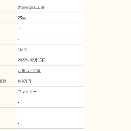
木造軸組み工法
25年
・
-
1日間
2022年02月15日
お風呂・浴室
概算
約9万円
ファミリー
-
-
-