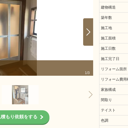
建物構造
築年数
施工地
施工面積
施工日数
施工完了日
リフォーム箇所
1/3
リフォーム費用
家族構成
間取り
テイスト
見積もり依頼をする
色調