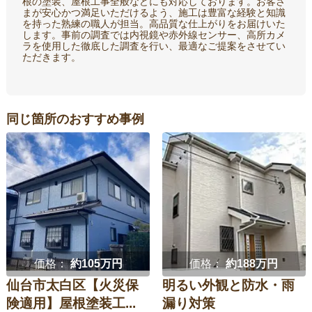
根の塗装、屋根工事全般などにも対応しております。お客さ
まが安心かつ満足いただけるよう、施工は豊富な経験と知識
を持った熟練の職人が担当。高品質な仕上がりをお届けいた
します。事前の調査では内視鏡や赤外線センサー、高所カメ
ラを使用した徹底した調査を行い、最適なご提案をさせてい
ただきます。
同じ箇所のおすすめ事例
価格：
約105万円
価格：
約188万円
仙台市太白区【火災保
明るい外観と防水・雨
険適用】屋根塗装工...
漏り対策