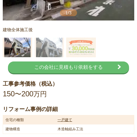
1/3
建物全体施工後
この会社に見積もり依頼をする
工事参考価格（税込）
150
200
〜
万円
リフォーム事例の詳細
住宅の種類
一戸建て
建物構造
木造軸組み工法