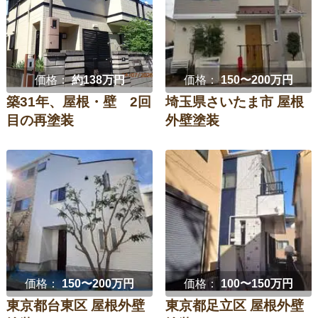
価格：
約138万円
価格：
150〜200万円
築31年、屋根・壁 2回
埼玉県さいたま市 屋根
目の再塗装
外壁塗装
価格：
150〜200万円
価格：
100〜150万円
東京都台東区 屋根外壁
東京都足立区 屋根外壁