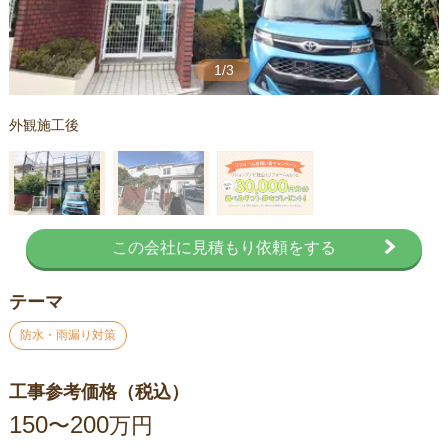
1/3
外観施工後
この会社に見積もり依頼をする
テーマ
防水・雨漏り対策
工事参考価格（税込）
150
200
〜
万円