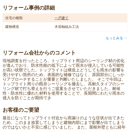
リフォーム事例の詳細
住宅の種類
一戸建て
建物構造
木造軸組み工法
もっとみる
〈
リフォーム会社からのコメント
現地調査を行ったところ、トップライト周辺のシーリング材の劣化
が進んでおり、防水性能の低下によって雨水が侵入している可能性
が高い状態でした。トップライトは構造上どうしても雨水の影響を
受けやすい箇所のため、表面的な補修ではなく、原因部分にしっか
りアプローチすることが重要と判断いたしました。 そこで今回は、
トップライト周りの既存シーリングを撤去し、高耐久タイプのシー
リング材で打ち替えを行うご提案をさせていただきました。耐候
性・防水性に優れた材料を使用することで、長期間にわたり雨水の
侵入を防ぐことが期待でき
お客様のご要望
最近になってトップライト付近から雨漏りのような症状が出てきた
ため、このまま放置してしまうと建物内部にまで影響が出てしまう
のではないかと不安に感じていました。 また、屋根外壁ともに経年