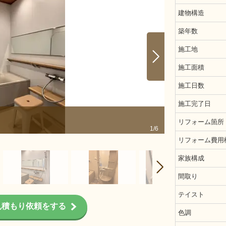
建物構造
築年数
施工地
施工面積
施工日数
施工完了日
リフォーム箇所
1/6
リフォーム費用
家族構成
間取り
テイスト
見積もり依頼をする
色調