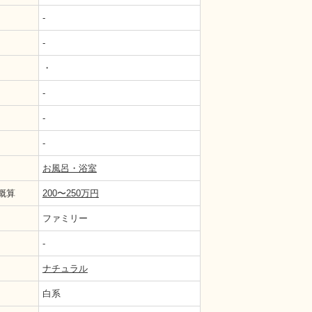
-
-
・
-
-
-
お風呂・浴室
概算
200〜250万円
ファミリー
-
ナチュラル
白系