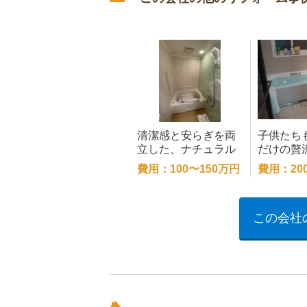
清潔感と安らぎを両
子供たち
立した、ナチュラル
だけの贅
空間
ム
費用：100〜150万円
費用：20
この会社