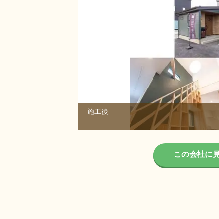
施工後
1/1
この会社に