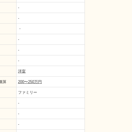
-
-
・
-
-
-
洋室
概算
200〜250万円
ファミリー
-
-
-