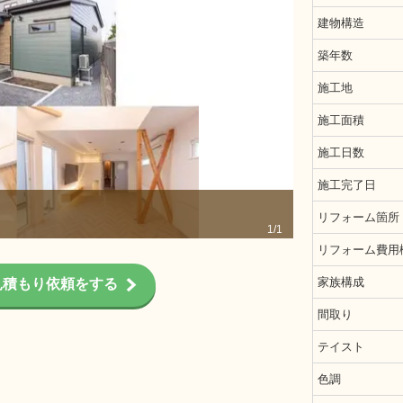
建物構造
築年数
施工地
施工面積
施工日数
施工完了日
施工後
リフォーム箇所
1/1
リフォーム費用
家族構成
見積もり依頼をする
間取り
テイスト
色調