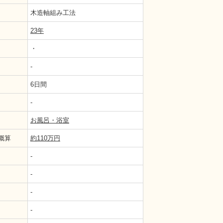
木造軸組み工法
23年
・
-
6日間
-
お風呂・浴室
概算
約110万円
-
-
-
-