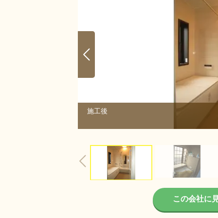
施工後
2/2
この会社に