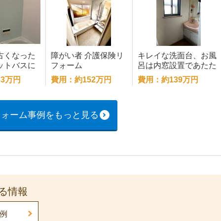
古くなった
障がい者 介護保険リ
キレイな洗面台、お風
ットバスに
フォーム
呂は内窓設置であたた
ム
か
3万円
費用：約152万円
費用：約139万円
フォーム事例をもっと見る
る情報
例