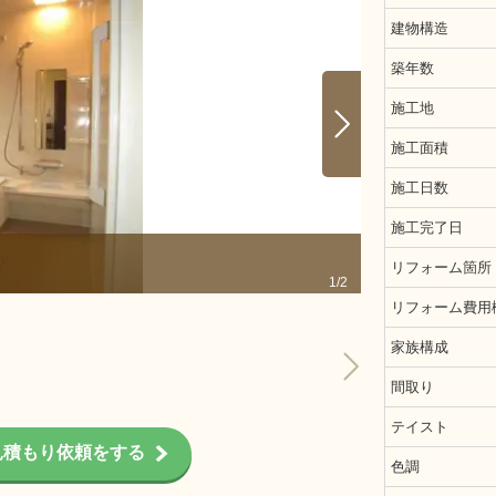
建物構造
築年数
施工地
施工面積
施工日数
施工完了日
施工前
リフォーム箇所
1/2
リフォーム費用
家族構成
間取り
テイスト
見積もり依頼をする
色調