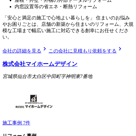
屋根・外壁・外構の外部トータルリフォーム
内窓設置等の省エネ・断熱リフォーム
「安心と満足の施工で心地よい暮らしを」 住まいのお悩み
やお困りごとは、店舗の新築から住まいのリフォーム、大規
模な工場まで幅広い施工に対応できる創幸にお任せくださ
い。
chevron_right
chevron_right
会社の詳細を見る
この会社に見積もり依頼をする
株式会社マイホームデザイン
宮城県仙台市太白区中田町字神明東7番地
施工事例
7
件
リフォーム事例