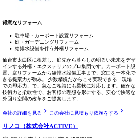
得意なリフォーム
駐車場・カーポート設置リフォーム
庭・ガーデニングリフォーム
給排水設備を伴う外構リフォーム
仙台市太白区に根差し、庭先から暮らしの明るい未来をデザ
インする外構・エクステリアのプロ集団です。カーポート設
置、庭リフォームから給排水設備工事まで、窓口を一本化で
きる提案力が強み。 少数精鋭だからこそ実現できる「現場
での即応力」で、急なご相談にも柔軟に対応します。確かな
技術力と柔軟性で、お客様の理想を形にする、安心で快適な
外回り空間の改革をご提案します。
chevron_right
chevron_right
会社の詳細を見る
この会社に見積もり依頼をする
リノコ（株式会社ACTIVE）