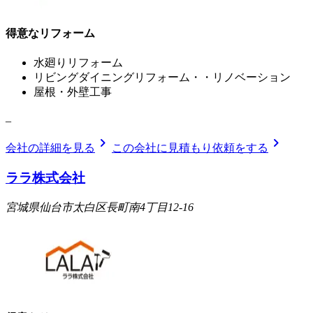
得意なリフォーム
水廻りリフォーム
リビングダイニングリフォーム・・リノベーション
屋根・外壁工事
_
chevron_right
chevron_right
会社の詳細を見る
この会社に見積もり依頼をする
ララ株式会社
宮城県仙台市太白区長町南4丁目12-16