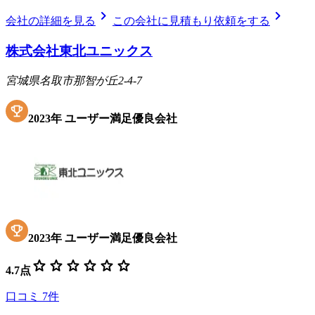
chevron_right
chevron_right
会社の詳細を見る
この会社に見積もり依頼をする
株式会社東北ユニックス
宮城県名取市那智が丘2-4-7
2023
年
ユーザー満足優良会社
2023
年
ユーザー満足優良会社
star
star
star
star
star
star
4.7
点
口コミ
7
件