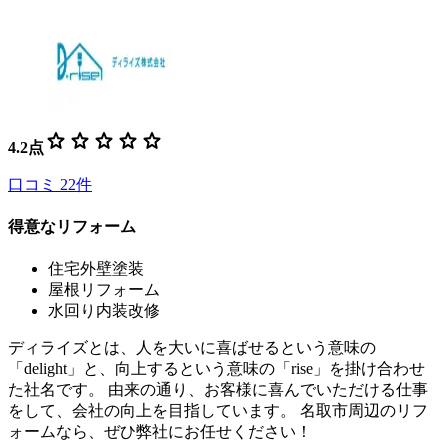
star
star
star
star
star
4.2
点
口コミ
22
件
得意なリフォーム
住宅外壁塗装
屋根リフォーム
水回り内装改修
ディライズとは、人を大いに喜ばせるという意味の
「delight」と、向上するという意味の「rise」を掛け合わせ
た社名です。 由来の通り、お客様に喜んでいただける仕事
をして、会社の向上を目指しています。 名取市周辺のリフ
ォームなら、ぜひ弊社にお任せください！