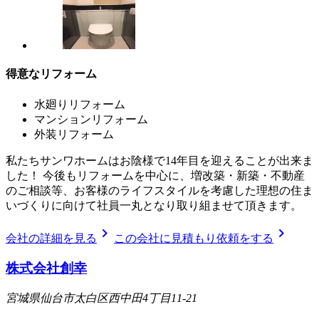
得意なリフォーム
水廻りリフォーム
マンションリフォーム
外装リフォーム
私たちサンワホームはお陰様で14年目を迎えることが出来ま
した！ 今後もリフォームを中心に、増改築・新築・不動産
のご相談等、お客様のライフスタイルを考慮した理想の住ま
いづくりに向けて社員一丸となり取り組ませて頂きます。
chevron_right
chevron_right
会社の詳細を見る
この会社に見積もり依頼をする
株式会社創幸
宮城県仙台市太白区西中田4丁目11-21