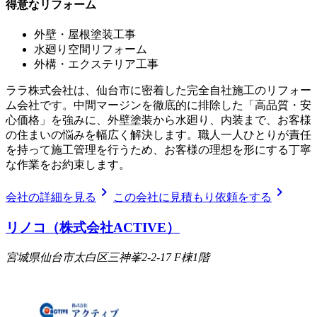
得意なリフォーム
外壁・屋根塗装工事
水廻り空間リフォーム
外構・エクステリア工事
ララ株式会社は、仙台市に密着した完全自社施工のリフォー
ム会社です。中間マージンを徹底的に排除した「高品質・安
心価格」を強みに、外壁塗装から水廻り、内装まで、お客様
の住まいの悩みを幅広く解決します。職人一人ひとりが責任
を持って施工管理を行うため、お客様の理想を形にする丁寧
な作業をお約束します。
chevron_right
chevron_right
会社の詳細を見る
この会社に見積もり依頼をする
リノコ（株式会社ACTIVE）
宮城県仙台市太白区三神峯2-2-17 F棟1階