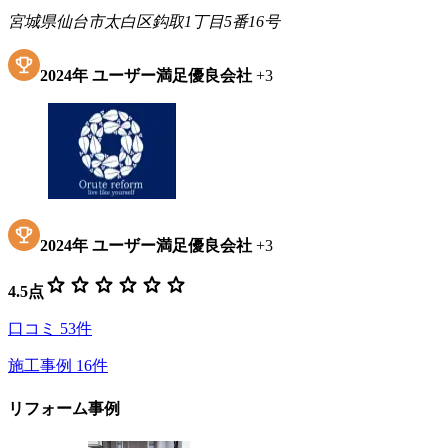
宮城県仙台市太白区鈎取1丁目5番16号
2024
年
ユーザー満足優良会社
+
3
2024
年
ユーザー満足優良会社
+
3
star
star
star
star
star
star
4.5
点
口コミ
53
件
施工事例
16
件
リフォーム事例