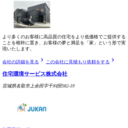
より多くのお客様に高品質の住宅をより低価格でご提供する
ことを根幹に置き、お客様の夢と満足を「家」という形で実
現いたします。
chevron_right
chevron_right
会社の詳細を見る
この会社に見積もり依頼をする
住宅環境サービス株式会社
宮城県名取市上余田字千刈田582-19