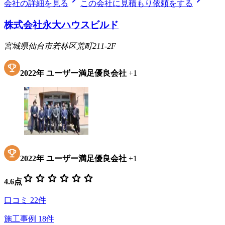
chevron_right
chevron_right
会社の詳細を見る
この会社に見積もり依頼をする
株式会社永大ハウスビルド
宮城県仙台市若林区荒町211-2F
2022
年
ユーザー満足優良会社
+
1
2022
年
ユーザー満足優良会社
+
1
star
star
star
star
star
star
4.6
点
口コミ
22
件
施工事例
18
件