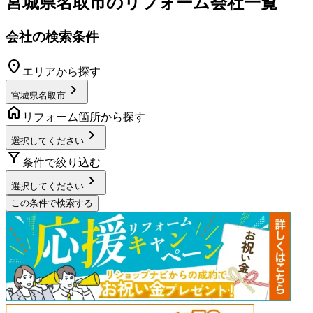
宮城県名取市
のリフォーム会社一覧
会社の検索条件
location_on
エリアから探す
chevron_right
宮城県名取市
home
リフォーム箇所から探す
chevron_right
選択してください
filter_alt
条件で絞り込む
chevron_right
選択してください
この条件で検索する