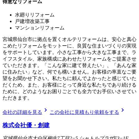
得意なリフォーム
水廻りリフォーム
戸建増改築工事
マンションリフォーム
宮城県仙台市に拠点を置くオルテリフォームは、安心と真心
こめたリフォームをモットーに、良質な住まいづくりの実現
をサポートしています。小さな工事から大きな工事まで、ラ
イフスタイル、家族構成にあわせたリフォームをご提案させ
ていただきます。「こんな家に建て替えたい」、「あんな家
に住みたい」など、何でも構いません。お客様の率直なご要
望をお聞かせ下さい。私たちに頼んでよかったと感じていた
だくため、また、お客様にとって身近な私たちであり続ける
ために、どのようなお困りごとでも全力でお手伝いさせてい
ただきます。
chevron_right
chevron_right
会社の詳細を見る
この会社に見積もり依頼をする
株式会社優・創建
宮城県仙台市太白区柳生7丁目2−5 シャトルプラザF3−1F