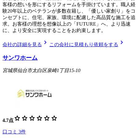
客様の想いを形にするリフォームを手掛けています。職人経
験20年以上のベテランが多数在籍し、「優しい家創り」をコ
ンセプトに、住宅、家族、環境に配慮した高品質な施工を追
求。お客様の理想を想像以上の「FUTURE」へ、より迅速
に、より安全に実現することをお約束します。
chevron_right
chevron_right
会社の詳細を見る
この会社に見積もり依頼をする
サンワホーム
宮城県仙台市太白区泉崎1丁目15-10
star
star
star
star
star
star
4.7
点
口コミ
3
件