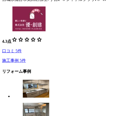
star
star
star
star
star
4.3
点
口コミ
5
件
施工事例
5
件
リフォーム事例