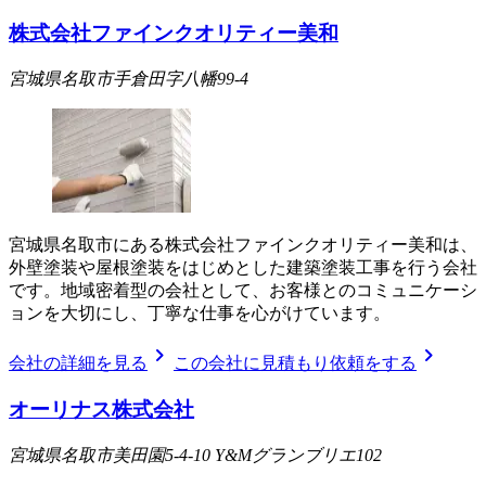
株式会社ファインクオリティー美和
宮城県名取市手倉田字八幡99-4
宮城県名取市にある株式会社ファインクオリティー美和は、
外壁塗装や屋根塗装をはじめとした建築塗装工事を行う会社
です。地域密着型の会社として、お客様とのコミュニケーシ
ョンを大切にし、丁寧な仕事を心がけています。
chevron_right
chevron_right
会社の詳細を見る
この会社に見積もり依頼をする
オーリナス株式会社
宮城県名取市美田園5-4-10 Y&Mグランブリエ102