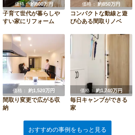
価格：
約800万円
価格：
約850万円
子育て世代が暮らしや
コンパクトな動線と遊
すい家にリフォーム
び心ある間取りノベ
価格：
約1,520万円
価格：
約1,740万円
間取り変更で広がる収
毎日キャンプができる
納
家
おすすめの事例をもっと見る