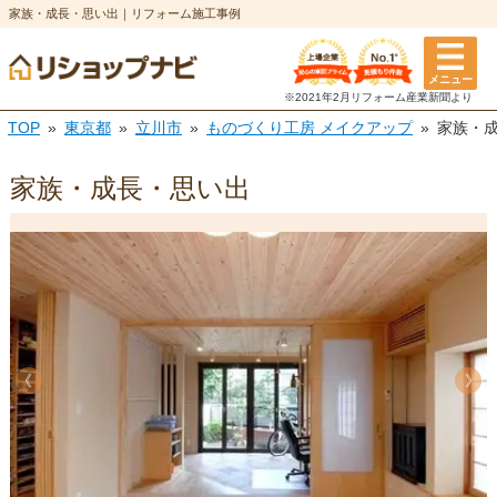
家族・成長・思い出｜リフォーム施工事例
メニュー
※2021年2月リフォーム
産業新聞より
TOP
東京都
立川市
ものづくり工房 メイクアップ
家族・
家族・成長・思い出
《
《