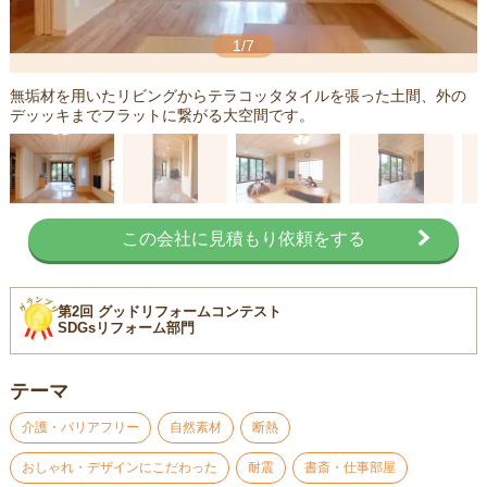
1/7
無垢材を用いたリビングからテラコッタタイルを張った土間、外の
デッッキまでフラットに繋がる大空間です。
この会社に見積もり依頼をする
第2回 グッドリフォームコンテスト
SDGsリフォーム部門
テーマ
介護・バリアフリー
自然素材
断熱
おしゃれ・デザインにこだわった
耐震
書斎・仕事部屋