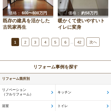
価格：
600〜800万円
価格：
約58万円
既存の建具を活かした
暖かくて使いやすいト
古民家再生
イレに変身
次へ
...
1
2
3
4
5
6
42
リフォーム事例を探す
リフォーム箇所別
リノベーション
キッチン
（フルリフォーム）
浴室
トイレ