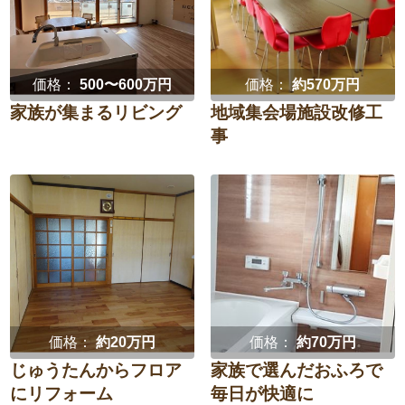
価格：
500〜600万円
価格：
約570万円
家族が集まるリビング
地域集会場施設改修工
事
価格：
約20万円
価格：
約70万円
じゅうたんからフロア
家族で選んだおふろで
にリフォーム
毎日が快適に