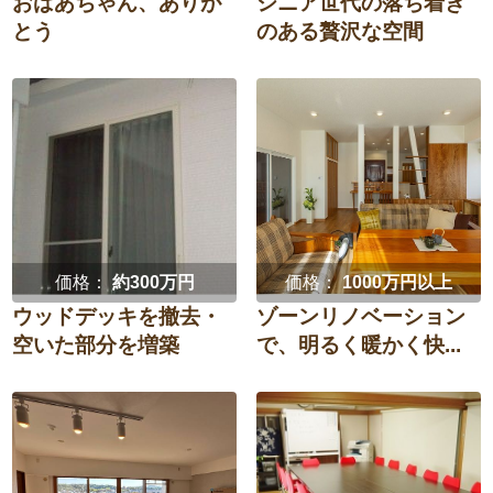
おばあちゃん、ありが
シニア世代の落ち着き
とう
のある贅沢な空間
価格：
約300万円
価格：
1000万円以上
ウッドデッキを撤去・
ゾーンリノベーション
空いた部分を増築
で、明るく暖かく快...