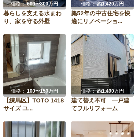
価格：
600〜800万円
価格：
約1,420万円
暮らしを支える水まわ
築52年の中古住宅を快
り、家を守る外壁
適にリノベーショ...
価格：
100〜150万円
価格：
約1,490万円
【練馬区】TOTO 1418
建て替え不可 一戸建
サイズ ユ...
てフルリフォーム