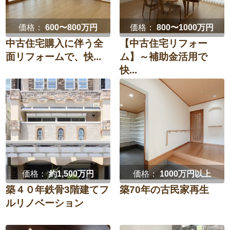
価格：
600〜800万円
価格：
800〜1000万円
中古住宅購入に伴う全
【中古住宅リフォー
面リフォームで、快...
ム】～補助金活用で
快...
価格：
約1,500万円
価格：
1000万円以上
築４０年鉄骨3階建てフ
築70年の古民家再生
ルリノベーション