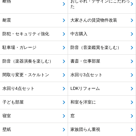
断熱
おしゃれ・デザインにこだわっ
た
耐震
大家さんの賃貸物件改装
防犯・セキュリティ強化
中古購入
駐車場・ガレージ
防音（音楽鑑賞を楽しむ）
防音（楽器演奏を楽しむ）
書斎・仕事部屋
間取り変更・スケルトン
水回り3点セット
水回り4点セット
LDKリフォーム
子ども部屋
和室を洋室に
寝室
窓
壁紙
家族団らん重視