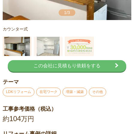
1/3
カウンター式
この会社に見積もり依頼をする
テーマ
LDKリフォーム
在宅ワーク
増築・減築
その他
工事参考価格（税込）
104
約
万円
リフォーム事例の詳細