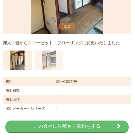
1/2
押入・畳からクローゼット・フローリングに変更いたしました
費用
50〜100万円
施工日数
-
施工面積
-
採用メーカー・シリーズ
-
この会社に見積もり依頼をする