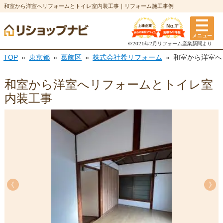
和室から洋室へリフォームとトイレ室内装工事｜リフォーム施工事例
メニュー
※2021年2月リフォーム
産業新聞より
TOP
東京都
葛飾区
株式会社希リフォーム
和室から洋室へ
和室から洋室へリフォームとトイレ室
内装工事
《
《