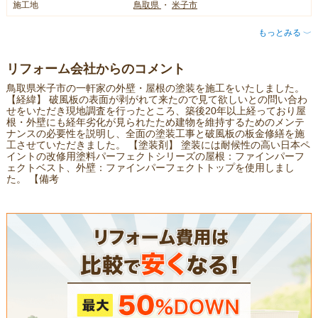
施工地
鳥取県
・
米子市
もっとみる
〈
リフォーム会社からのコメント
鳥取県米子市の一軒家の外壁・屋根の塗装を施工をいたしました。
【経緯】 破風板の表面が剥がれて来たので見て欲しいとの問い合わ
せをいただき現地調査を行ったところ、築後20年以上経っており屋
根・外壁にも経年劣化が見られたため建物を維持するためのメンテ
ナンスの必要性を説明し、全面の塗装工事と破風板の板金修繕を施
工させていただきました。 【塗装剤】 塗装には耐候性の高い日本ペ
イントの改修用塗料パーフェクトシリーズの屋根：ファインパーフ
ェクトベスト、外壁：ファインパーフェクトトップを使用しまし
た。 【備考