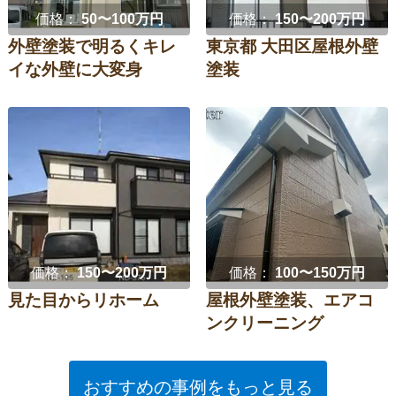
価格：
50〜100万円
価格：
150〜200万円
外壁塗装で明るくキレ
東京都 大田区屋根外壁
イな外壁に大変身
塗装
価格：
150〜200万円
価格：
100〜150万円
見た目からリホーム
屋根外壁塗装、エアコ
ンクリーニング
おすすめの事例をもっと見る