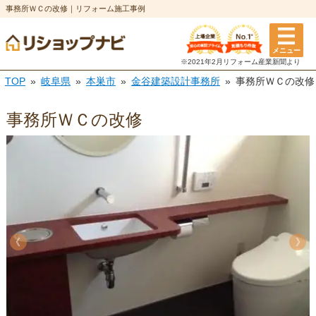
事務所ＷＣの改修｜リフォーム施工事例
メニュー
※2021年2月リフォーム
産業新聞より
TOP
岐阜県
本巣市
金谷建築設計事務所
事務所ＷＣの改修
事務所ＷＣの改修
《
《