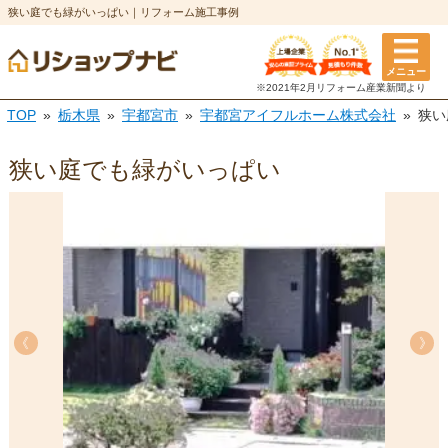
狭い庭でも緑がいっぱい｜リフォーム施工事例
メニュー
※2021年2月リフォーム
産業新聞より
TOP
栃木県
宇都宮市
宇都宮アイフルホーム株式会社
狭い
狭い庭でも緑がいっぱい
《
《