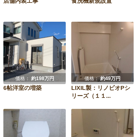
店舗内装工事
食洗機新規設置
価格：
約198万円
価格：
約49万円
6帖洋室の増築
LIXIL製：リノビオPシ
リーズ（１１...