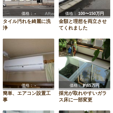
価格：
-
価格：
100〜150万円
タイル汚れを綺麗に洗
金額と理想を両立させ
浄
てくれました
価格：
-
価格：
約65万円
簡単、エアコン設置工
採光が取れやすいガラ
事
ス床に一部変更