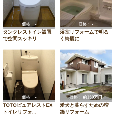
価格：
-
価格：
-
タンクレストイレ設置
浴室リフォームで明る
で空間スッキリ
く綺麗に
価格：
-
価格：
約350万円
TOTOピュアレストEX
愛犬と暮らすための増
トイレリフォ...
築リフォーム