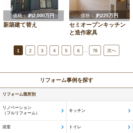
価格：
約2,000万円
価格：
約225万円
新築建て替え
セミオープンキッチン
と造作家具
次へ
...
1
2
3
4
5
6
78
リフォーム事例を探す
リフォーム箇所別
リノベーション
キッチン
（フルリフォーム）
浴室
トイレ