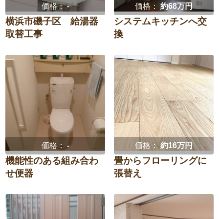
価格：
-
価格：
約68万円
横浜市磯子区 給湯器
システムキッチンへ交
取替工事
換
価格：
-
価格：
約16万円
機能性のある組み合わ
畳からフローリングに
せ便器
張替え