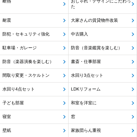
断熱
おしゃれ・デザインにこだわっ
た
耐震
大家さんの賃貸物件改装
防犯・セキュリティ強化
中古購入
駐車場・ガレージ
防音（音楽鑑賞を楽しむ）
防音（楽器演奏を楽しむ）
書斎・仕事部屋
間取り変更・スケルトン
水回り3点セット
水回り4点セット
LDKリフォーム
子ども部屋
和室を洋室に
寝室
窓
壁紙
家族団らん重視