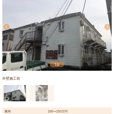
《
《
1/2
外壁施工前
費用
200〜250万円