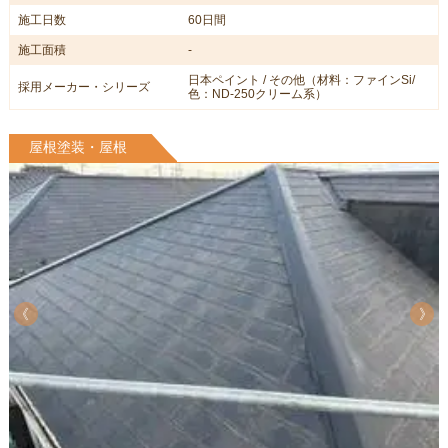
施工日数
60日間
施工面積
-
日本ペイント / その他（材料：ファインSi/
採用メーカー・シリーズ
色：ND-250クリーム系）
屋根塗装・屋根
《
《