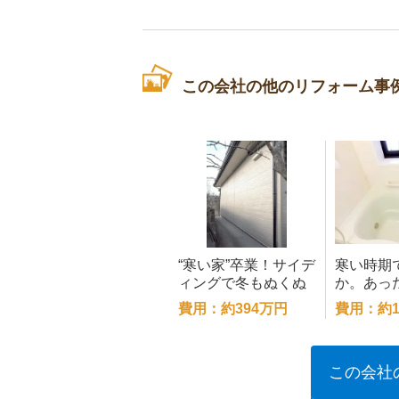
この会社の他のリフォーム事
“寒い家”卒業！サイデ
寒い時期
ィングで冬もぬくぬ
か。あっ
く
テムバス
費用：約394万円
費用：約1
この会社