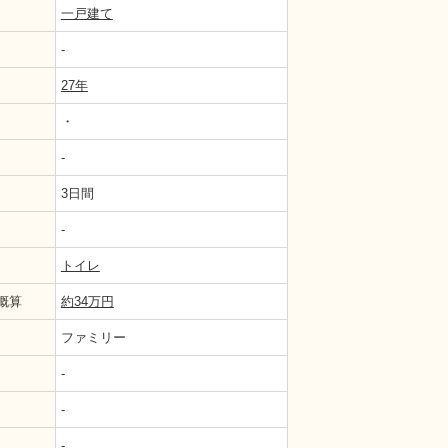
一戸建て
-
27年
・
-
3日間
-
様のご希望のデザインへ新調いたしました。
トイレ
概算
約34万円
ファミリー
-
-
-