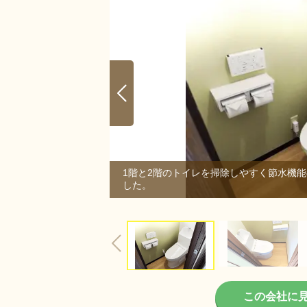
1階と2階のトイレを掃除しやすく節水機
した。
2/2
この会社に