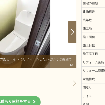
住宅の種類
建物構造
築年数
施工地
施工面積
施工日数
施工完了日
能のあるトイレにリフォームしたいというご要望で
床と壁紙もお客
リフォーム箇所
1/2
リフォーム費用
家族構成
間取り
テイスト
見積もり依頼をする
色調