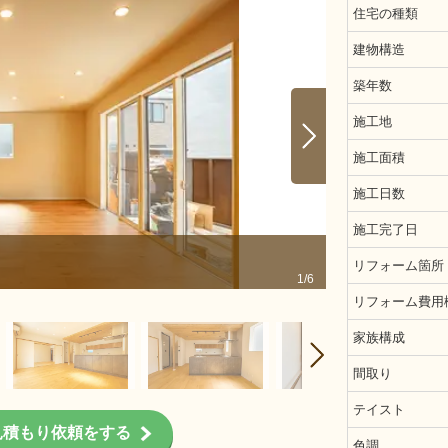
住宅の種類
建物構造
築年数
施工地
施工面積
施工日数
施工完了日
リビング前
リフォーム箇所
1/6
リフォーム費用
家族構成
間取り
テイスト
見積もり依頼をする
色調