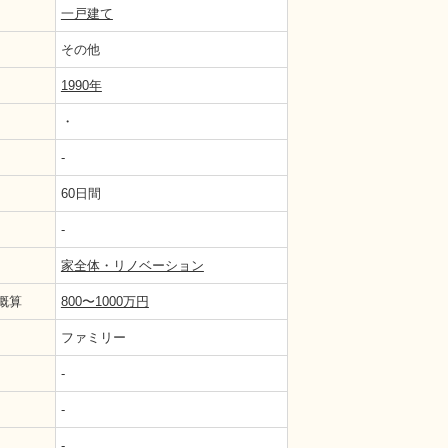
一戸建て
その他
1990年
・
-
60日間
-
家全体・リノベーション
概算
800〜1000万円
ファミリー
-
-
-