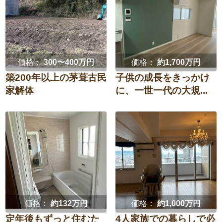
価格：
300〜400万円
価格：
約1,700万円
築200年以上の茅葺古民
子供の成長をきっかけ
家解体
に、一世一代の大規...
価格：
約132万円
価格：
約1,000万円
定年後もずっと住むた
4人家族での暮らしで必