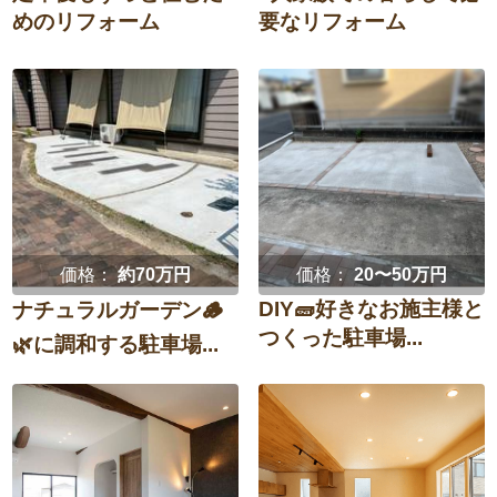
めのリフォーム
要なリフォーム
価格：
約70万円
価格：
20〜50万円
DIY🧱好きなお施主様と
ナチュラルガーデン🪵
つくった駐車場...
🌿に調和する駐車場...