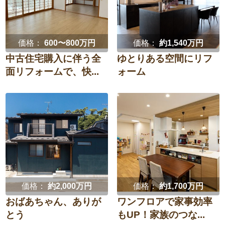
価格：
600〜800万円
価格：
約1,540万円
中古住宅購入に伴う全
ゆとりある空間にリフ
面リフォームで、快...
ォーム
価格：
約2,000万円
価格：
約1,700万円
おばあちゃん、ありが
ワンフロアで家事効率
とう
もUP！家族のつな...