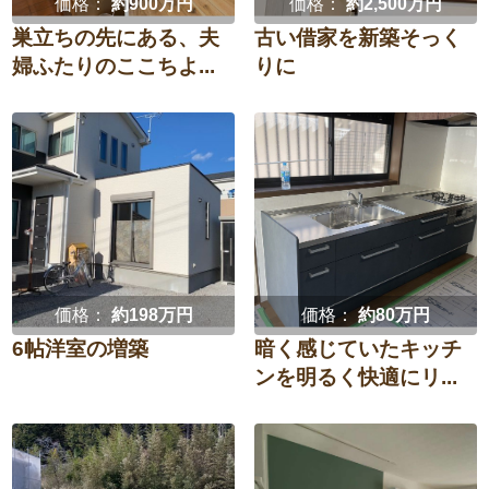
価格：
約900万円
価格：
約2,500万円
巣立ちの先にある、夫
古い借家を新築そっく
婦ふたりのここちよ...
りに
価格：
約198万円
価格：
約80万円
6帖洋室の増築
暗く感じていたキッチ
ンを明るく快適にリ...