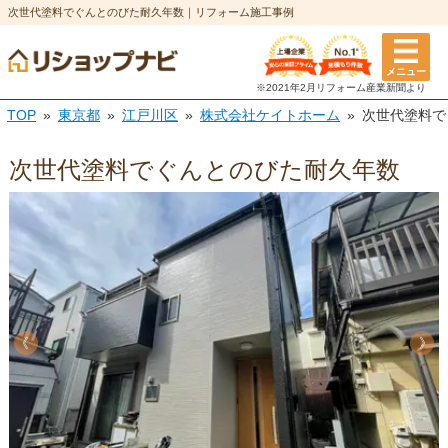
次世代塗料でぐんとのびた耐久年数｜リフォーム施工事例
メニュー
※2021年2月リフォーム
産業新聞より
TOP
東京都
江戸川区
株式会社ケイトホーム
次世代塗料で
次世代塗料でぐんとのびた耐久年数
《
《