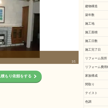
建物構造
築年数
施工地
施工面積
施工日数
施工完了日
（兵庫県）／（
リフォーム箇所
1/1
リフォーム費用
家族構成
見積もり依頼をする
間取り
テイスト
色調