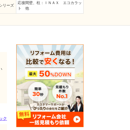
応接間壁、柱：ＩＮＡＸ エコカラッ
シリーズ
ト 他
い
ック