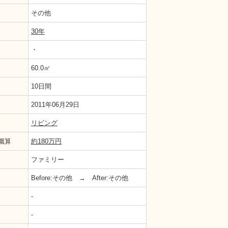
その他
30年
・
60.0㎡
10日間
2011年06月29日
戸建住宅）の事例 平面図
リビング
概算
約180万円
ファミリー
Before:その他 → After:その他
-
-