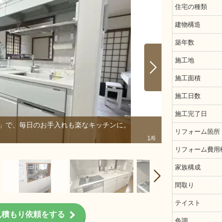
住宅の種類
建物構造
築年数
施工地
施工面積
施工日数
施工完了日
」で、毎日のお手入れも楽なキッチンに。
開き戸が多く収
リフォーム箇所
1/6
リフォーム費用
家族構成
間取り
テイスト
見積もり依頼をする
色調