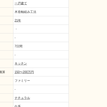
一戸建て
木造軸組み工法
21年
・
-
7日間
-
納や作業効率に課題があった使いづらいキッチン。
キッチン
概算
150〜200万円
ファミリー
-
ナチュラル
白系