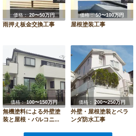
価格：
20〜50万円
価格：
50〜100万円
雨押え板金交換工事
屋根塗装工事
価格：
100〜150万円
価格：
200〜250万円
無機塗料による外壁塗
外壁・屋根塗装とベラ
装と屋根・バルコニ...
ンダ防水工事