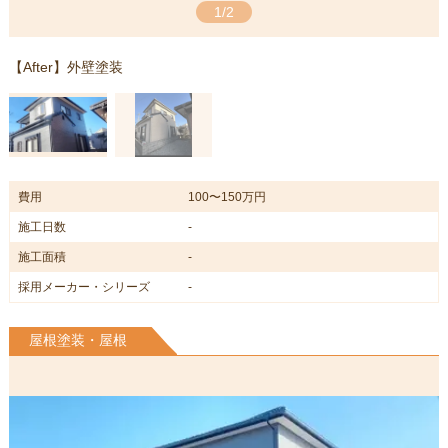
1/2
【After】外壁塗装
費用
100〜150万円
施工日数
-
施工面積
-
採用メーカー・シリーズ
-
屋根塗装・屋根