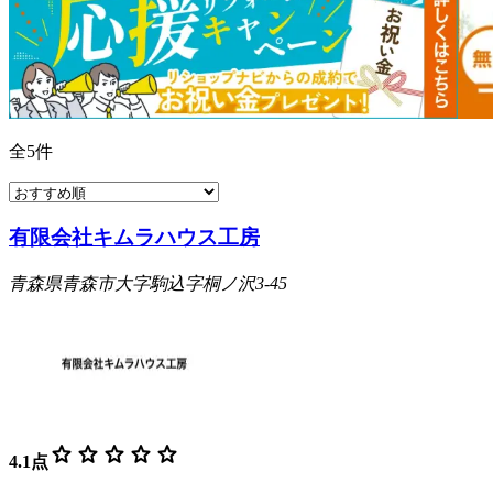
全
5
件
有限会社キムラハウス工房
青森県青森市大字駒込字桐ノ沢3-45
star
star
star
star
star
4.1
点