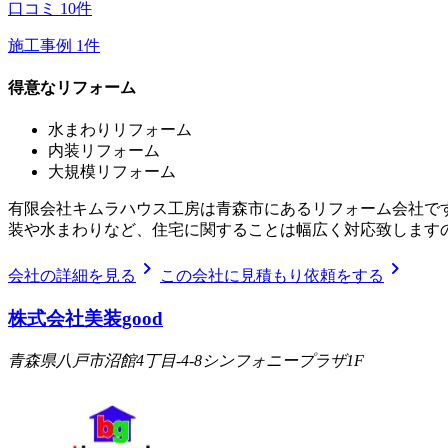
口コミ
10
件
施工事例
1
件
得意なリフォーム
水まわりリフォーム
内装リフォーム
大規模リフォーム
有限会社キムラハウス工房は青森市にあるリフォーム会社です
装や水まわりなど、住宅に関することは幅広く対応致します
chevron_right
chevron_right
会社の詳細を見る
この会社に見積もり依頼をする
株式会社美装good
青森県八戸市沼館4丁目-4-8シンフォニープラザ1F