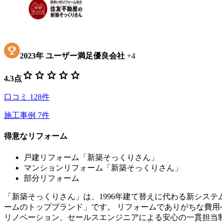
2023
年
ユーザー満足優良会社
+
4
star
star
star
star
star
4.3
点
口コミ
128
件
施工事例
7
件
得意なリフォーム
戸建リフォーム「新築そっくりさん」
マンションリフォーム「新築そっくりさん」
部分リフォーム
「新築そっくりさん」は、1996年建て替えに代わる新シス
ームのトップブランド」です。 リフォームでありがちな費
リノベーション、セールスエンジニアによる安心の一貫担当