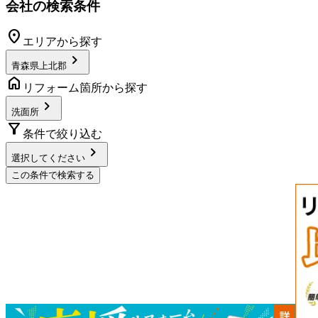
会社の検索条件
location_on
エリアから探す
chevron_right
青森県上北郡
home
リフォーム箇所から探す
chevron_right
洗面所
filter_alt
条件で絞り込む
chevron_right
選択してください
この条件で検索する