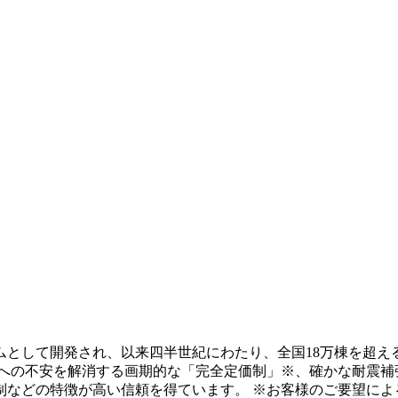
テムとして開発され、以来四半世紀にわたり、全国18万棟を超え
用への不安を解消する画期的な「完全定価制」※、確かな耐震補
制などの特徴が高い信頼を得ています。 ※お客様のご要望によ