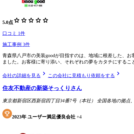
star
star
star
star
star
5.0
点
口コミ
1
件
施工事例
3
件
青森県八戸市の美装goodが目指すのは、地域に根差した、
ました。お客様に寄り添い、それぞれの夢をカタチにするこ
chevron_right
chevron_right
会社の詳細を見る
この会社に見積もり依頼をする
住友不動産の新築そっくりさん
東京都新宿区西新宿四丁目34番7号（本社） 全国各地の拠
2023
年
ユーザー満足優良会社
+
4