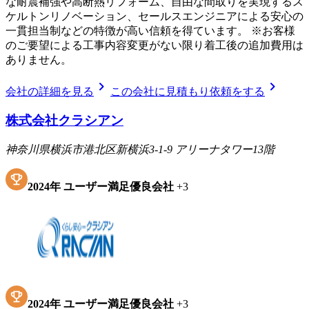
な耐震補強や高断熱リフォーム、自由な間取りを実現するス
ケルトンリノベーション、セールスエンジニアによる安心の
一貫担当制などの特徴が高い信頼を得ています。 ※お客様
のご要望による工事内容変更がない限り着工後の追加費用は
ありません。
chevron_right
chevron_right
会社の詳細を見る
この会社に見積もり依頼をする
株式会社クラシアン
神奈川県横浜市港北区新横浜3-1-9 アリーナタワー13階
2024
年
ユーザー満足優良会社
+
3
2024
年
ユーザー満足優良会社
+
3