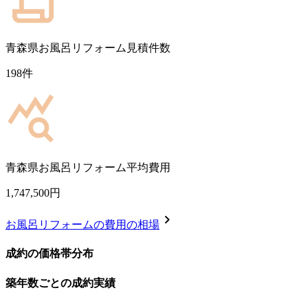
青森県
お風呂リフォーム見積件数
198
件
青森県
お風呂リフォーム平均費用
1,747,500
円
chevron_right
お風呂リフォーム
の費用の相場
成約の価格帯分布
築年数ごとの成約実績