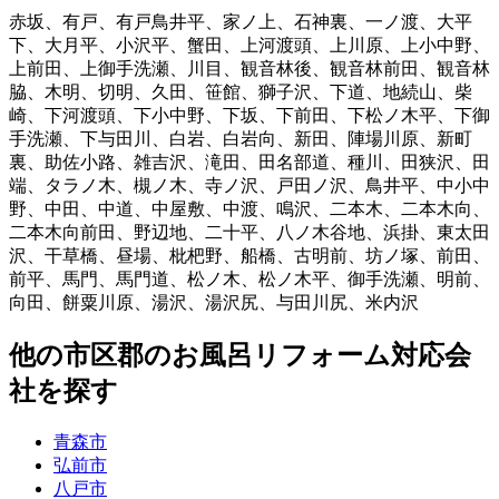
赤坂
、
有戸
、
有戸鳥井平
、
家ノ上
、
石神裏
、
一ノ渡
、
大平
下
、
大月平
、
小沢平
、
蟹田
、
上河渡頭
、
上川原
、
上小中野
、
上前田
、
上御手洗瀬
、
川目
、
観音林後
、
観音林前田
、
観音林
脇
、
木明
、
切明
、
久田
、
笹館
、
獅子沢
、
下道
、
地続山
、
柴
崎
、
下河渡頭
、
下小中野
、
下坂
、
下前田
、
下松ノ木平
、
下御
手洗瀬
、
下与田川
、
白岩
、
白岩向
、
新田
、
陣場川原
、
新町
裏
、
助佐小路
、
雑吉沢
、
滝田
、
田名部道
、
種川
、
田狭沢
、
田
端
、
タラノ木
、
槻ノ木
、
寺ノ沢
、
戸田ノ沢
、
鳥井平
、
中小中
野
、
中田
、
中道
、
中屋敷
、
中渡
、
鳴沢
、
二本木
、
二本木向
、
二本木向前田
、
野辺地
、
二十平
、
八ノ木谷地
、
浜掛
、
東太田
沢
、
干草橋
、
昼場
、
枇杷野
、
船橋
、
古明前
、
坊ノ塚
、
前田
、
前平
、
馬門
、
馬門道
、
松ノ木
、
松ノ木平
、
御手洗瀬
、
明前
、
向田
、
餅粟川原
、
湯沢
、
湯沢尻
、
与田川尻
、
米内沢
他
の市区郡の
お風呂リフォーム
対応会
社を探す
青森市
弘前市
八戸市