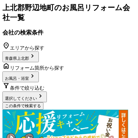
上北郡野辺地町
の
お風呂リフォーム
会
社一覧
会社の検索条件
location_on
エリアから探す
chevron_right
青森県上北郡
home
リフォーム箇所から探す
chevron_right
お風呂・浴室
filter_alt
条件で絞り込む
chevron_right
選択してください
この条件で検索する