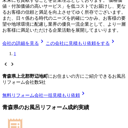
未来にも貢献することを企業理念としております。 価格価
値・付加価値の高いサービス」を低コストでお届けし、更な
るお客様の信頼と満足を向上させてゆく所存でございます。
また、日々係わる時代のニーズを的確につかみ、お客様の要
望や地球環境に配慮し業界の優良一流企業として、より一層
お客様に満足いただける企業活動を展開してまいります。
chevron_right
chevron_right
会社の詳細を見る
この会社に見積もり依頼をする
1
chevron_left
chevron_right
青森県上北郡野辺地町
に
お住まいの方にご紹介できる
お風呂
リフォーム
会社数
5
社
chevron_right
無料
リフォーム会社一括見積もり依頼
青森県
の
お風呂リフォーム
成約実績