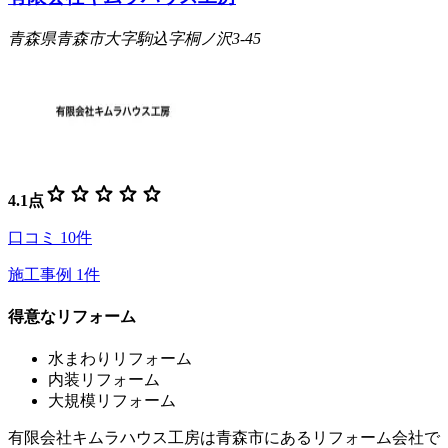
青森県青森市大字駒込字桐ノ沢3-45
star
star
star
star
star
4.1
点
口コミ
10
件
施工事例
1
件
得意なリフォーム
水まわりリフォーム
内装リフォーム
大規模リフォーム
有限会社キムラハウス工房は青森市にあるリフォーム会社で