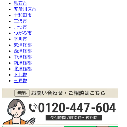
黒石市
五所川原市
十和田市
三沢市
むつ市
つがる市
平川市
東津軽郡
西津軽郡
中津軽郡
南津軽郡
北津軽郡
下北郡
三戸郡