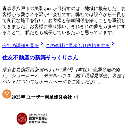
青森県八戸市の美装goodが目指すのは、地域に根差した、お
客様から愛される温かい会社です。弊社では設立から一貫し
て良質な施工を行い、お客様と信頼関係を築くことを重視し
てきました。お客様に寄り添い、それぞれの夢をカタチにす
ることで、私たちも成長していきたいと思っています。
chevron_right
chevron_right
会社の詳細を見る
この会社に見積もり依頼をする
住友不動産の新築そっくりさん
東京都新宿区西新宿四丁目34番7号（本社） 全国各地の拠
点、ショールーム、モデルハウス、施工現場見学会、各種イ
ベントについてはホームページをご覧ください。
2023
年
ユーザー満足優良会社
+
4