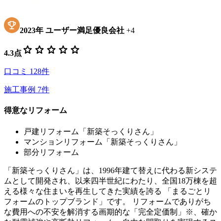
2023
年
ユーザー満足優良会社
+
4
star
star
star
star
star
4.3
点
口コミ
128
件
施工事例
7
件
得意なリフォーム
戸建リフォーム「新築そっくりさん」
マンションリフォーム「新築そっくりさん」
部分リフォーム
「新築そっくりさん」は、1996年建て替えに代わる新システ
ムとして開発され、以来四半世紀にわたり、全国18万棟を超
える様々な住まいを再生してきた実績を誇る 「まるごとリ
フォームのトップブランド」です。 リフォームでありがち
な費用への不安を解消する画期的な「完全定価制」※、確か