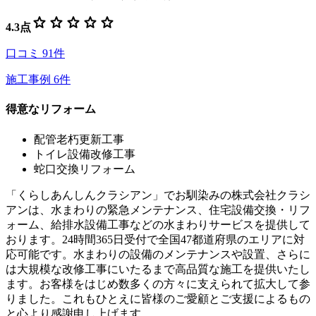
star
star
star
star
star
4.3
点
口コミ
91
件
施工事例
6
件
得意なリフォーム
配管老朽更新工事
トイレ設備改修工事
蛇口交換リフォーム
「くらしあんしんクラシアン」でお馴染みの株式会社クラシ
アンは、水まわりの緊急メンテナンス、住宅設備交換・リフ
ォーム、給排水設備工事などの水まわりサービスを提供して
おります。24時間365日受付で全国47都道府県のエリアに対
応可能です。水まわりの設備のメンテナンスや設置、さらに
は大規模な改修工事にいたるまで高品質な施工を提供いたし
ます。お客様をはじめ数多くの方々に支えられて拡大して参
りました。これもひとえに皆様のご愛顧とご支援によるもの
と心より感謝申し上げます。