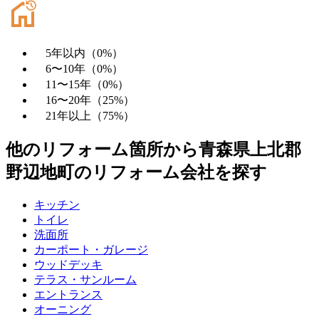
5年以内
（
0
%）
6〜10年
（
0
%）
11〜15年
（
0
%）
16〜20年
（
25
%）
21年以上
（
75
%）
他のリフォーム箇所から
青森県上北郡
野辺地町
のリフォーム会社を探す
キッチン
トイレ
洗面所
カーポート・ガレージ
ウッドデッキ
テラス・サンルーム
エントランス
オーニング