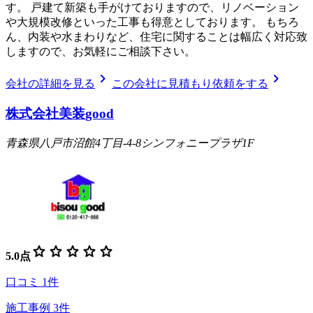
す。 戸建て新築も手がけておりますので、リノベーション
や大規模改修といった工事も得意としております。 もちろ
ん、内装や水まわりなど、住宅に関することは幅広く対応致
しますので、お気軽にご相談下さい。
chevron_right
chevron_right
会社の詳細を見る
この会社に見積もり依頼をする
株式会社美装good
青森県八戸市沼館4丁目-4-8シンフォニープラザ1F
star
star
star
star
star
5.0
点
口コミ
1
件
施工事例
3
件