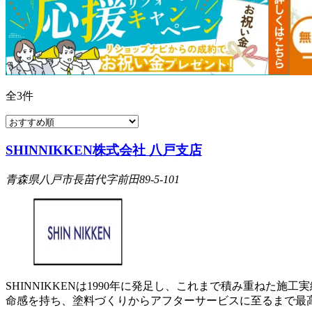
全
3
件
SHINNIKKEN株式会社 八戸支店
青森県八戸市長苗代字前田89-5-101
SHINNIKKENは1990年に発足し、これまで積み重ねた
命感を持ち、塗料づくりからアフターサービスに至るまで最