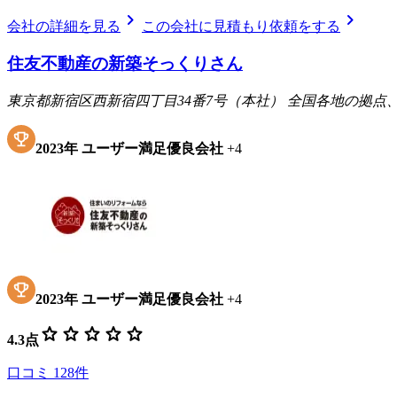
chevron_right
chevron_right
会社の詳細を見る
この会社に見積もり依頼をする
住友不動産の新築そっくりさん
東京都新宿区西新宿四丁目34番7号（本社） 全国各地の拠
2023
年
ユーザー満足優良会社
+
4
2023
年
ユーザー満足優良会社
+
4
star
star
star
star
star
4.3
点
口コミ
128
件