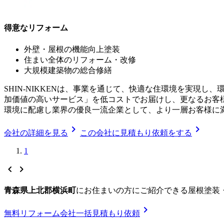
得意なリフォーム
外壁・屋根の機能向上塗装
住まい全体のリフォーム・改修
大規模建築物の総合修繕
SHIN-NIKKENは、事業を通じて、快適な住環境を実現
加価値の高いサービス」を低コストでお届けし、更なるお客
環境に配慮し業界の優良一流企業として、より一層お客様に
chevron_right
chevron_right
会社の詳細を見る
この会社に見積もり依頼をする
1
chevron_left
chevron_right
青森県上北郡横浜町
に
お住まいの方にご紹介できる
屋根塗装
chevron_right
無料
リフォーム会社一括見積もり依頼