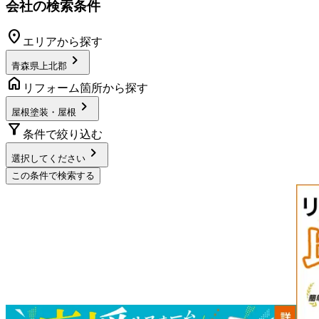
会社の検索条件
location_on
エリアから探す
chevron_right
青森県上北郡
home
リフォーム箇所から探す
chevron_right
屋根塗装・屋根
filter_alt
条件で絞り込む
chevron_right
選択してください
この条件で検索する