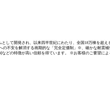
テムとして開発され、以来四半世紀にわたり、全国18万棟を超え
用への不安を解消する画期的な「完全定価制」※、確かな耐震補
制などの特徴が高い信頼を得ています。 ※お客様のご要望によ