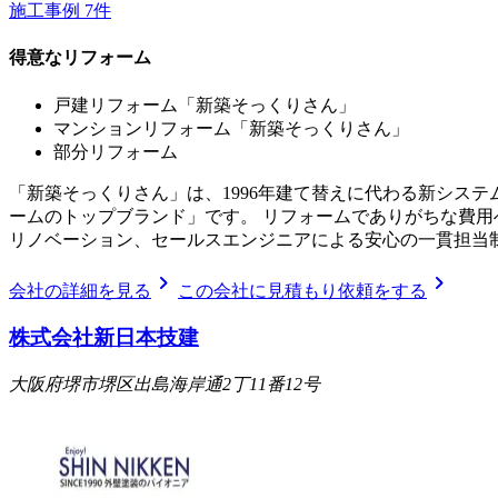
施工事例
7
件
得意なリフォーム
戸建リフォーム「新築そっくりさん」
マンションリフォーム「新築そっくりさん」
部分リフォーム
「新築そっくりさん」は、1996年建て替えに代わる新シス
ームのトップブランド」です。 リフォームでありがちな費
リノベーション、セールスエンジニアによる安心の一貫担当
chevron_right
chevron_right
会社の詳細を見る
この会社に見積もり依頼をする
株式会社新日本技建
大阪府堺市堺区出島海岸通2丁11番12号