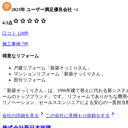
2023
年
ユーザー満足優良会社
+
4
star
star
star
star
star
4.3
点
口コミ
128
件
施工事例
7
件
得意なリフォーム
戸建リフォーム「新築そっくりさん」
マンションリフォーム「新築そっくりさん」
部分リフォーム
「新築そっくりさん」は、1996年建て替えに代わる新シス
ームのトップブランド」です。 リフォームでありがちな費
リノベーション、セールスエンジニアによる安心の一貫担当
chevron_right
chevron_right
会社の詳細を見る
この会社に見積もり依頼をする
株式会社新日本技建