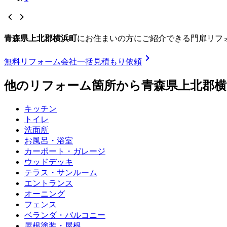
chevron_left
chevron_right
青森県上北郡横浜町
に
お住まいの方にご紹介できる
門扉リフ
chevron_right
無料
リフォーム会社一括見積もり依頼
他のリフォーム箇所から
青森県上北郡横
キッチン
トイレ
洗面所
お風呂・浴室
カーポート・ガレージ
ウッドデッキ
テラス・サンルーム
エントランス
オーニング
フェンス
ベランダ・バルコニー
屋根塗装・屋根