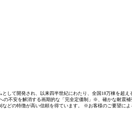
テムとして開発され、以来四半世紀にわたり、全国18万棟を超え
用への不安を解消する画期的な「完全定価制」※、確かな耐震補
制などの特徴が高い信頼を得ています。 ※お客様のご要望によ