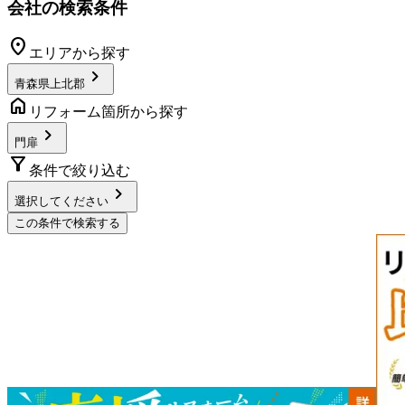
会社の検索条件
location_on
エリアから探す
chevron_right
青森県上北郡
home
リフォーム箇所から探す
chevron_right
門扉
filter_alt
条件で絞り込む
chevron_right
選択してください
この条件で検索する