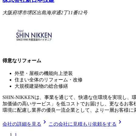
大阪府堺市堺区出島海岸通2丁11番12号
得意なリフォーム
外壁・屋根の機能向上塗装
住まい全体のリフォーム・改修
大規模建築物の総合修繕
SHIN-NIKKENは、事業を通じて、快適な住環境を実現
加価値の高いサービス」を低コストでお届けし、更なるお客
環境に配慮し業界の優良一流企業として、より一層お客様に
chevron_right
chevron_right
会社の詳細を見る
この会社に見積もり依頼をする
1