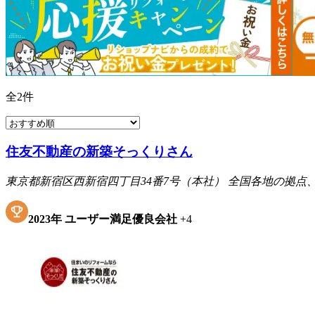
全
2
件
住友不動産の新築そっくりさん
東京都新宿区西新宿四丁目34番7号（本社） 全国各地の拠
2023
年
ユーザー満足優良会社
+
4