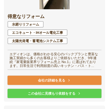
洋室（子供部屋・寝
和室
得意なリフォーム
室）
水廻りリフォーム
廊下
階段
エコキュート・IHオール電化工事
太陽光発電・蓄電池システム工事
玄関
エントランス
エディオンは、価格がわかる安心のパックプランと豊富な
施工実績から多くのお客様よりご依頼をいただき、9年連
続『家電量販業界リフォーム売上 No.1』に選ばれており
ます。日常生活で利用頻度の高いキッチン・バス・ト...
家全体・
その他
リノベーション
会社の詳細を見る
この会社に見積もり依頼をする