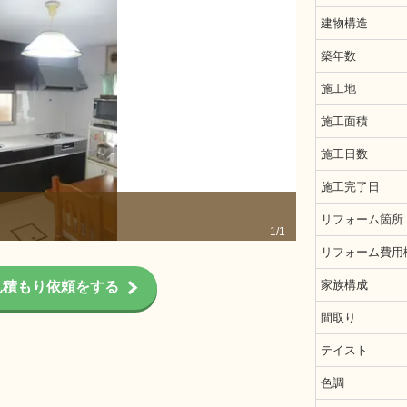
建物構造
築年数
施工地
施工面積
施工日数
施工完了日
システムキッチ
リフォーム箇所
1/1
リフォーム費用
家族構成
見積もり依頼をする
間取り
テイスト
色調