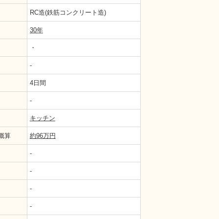
RC造(鉄筋コンクリート造)
30年
・
-
4日間
-
ン
キッチン
概算
約96万円
-
-
-
-