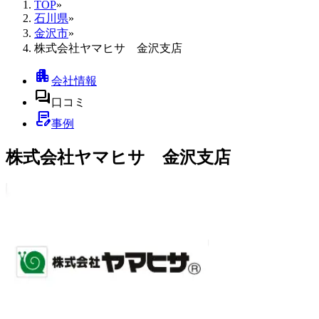
TOP
»
石川県
»
金沢市
»
株式会社ヤマヒサ 金沢支店
apartment
会社情報
forum
口コミ
contract_edit
事例
株式会社ヤマヒサ 金沢支店