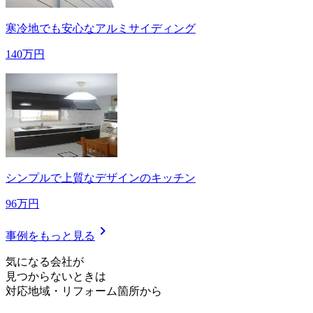
寒冷地でも安心なアルミサイディング
140万円
シンプルで上質なデザインのキッチン
96万円
chevron_right
事例をもっと見る
気
に
な
る
会
社
が
見つからないときは
対応地域
・
リフォーム箇所
から