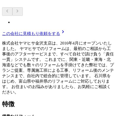
chevron_left
chevron_right
chevron_right
この会社に見積もり依頼をする
株式会社ヤマヒサ金沢支店は、2016年4月にオープンいたし
ました。 ヤマヒサでのリフォームは、最初のご相談から工
事後のアフターサービスまで、すべて自社で請け負う「責任
一貫」システムです。 これまでに、関東・近畿・東海・北
海道などでも数々のリフォームを手掛けてきた弊社では、プ
ランご提案、専属施工班による工事、リフォーム後のメンテ
ナンスまで、自社内で総合的に管理しています。 石川県を
はじめ、富山県や福井県のリフォームにご対応しておりま
す。 お住まいのお悩みがありましたら、お気軽にご相談く
ださい。
特徴