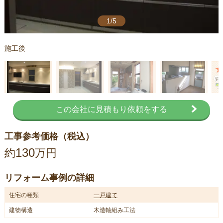
1/5
施工後
この会社に見積もり依頼をする
工事参考価格（税込）
130
約
万円
リフォーム事例の詳細
住宅の種類
一戸建て
建物構造
木造軸組み工法