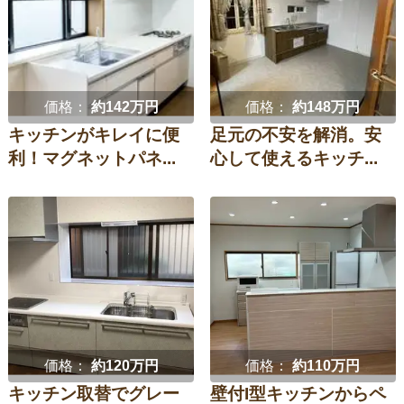
価格：
約142万円
価格：
約148万円
キッチンがキレイに便
足元の不安を解消。安
利！マグネットパネ...
心して使えるキッチ...
価格：
約120万円
価格：
約110万円
キッチン取替でグレー
壁付I型キッチンからペ