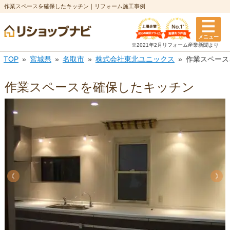
作業スペースを確保したキッチン｜リフォーム施工事例
メニュー
※2021年2月リフォーム
産業新聞より
TOP
宮城県
名取市
株式会社東北ユニックス
作業スペース
作業スペースを確保したキッチン
《
《