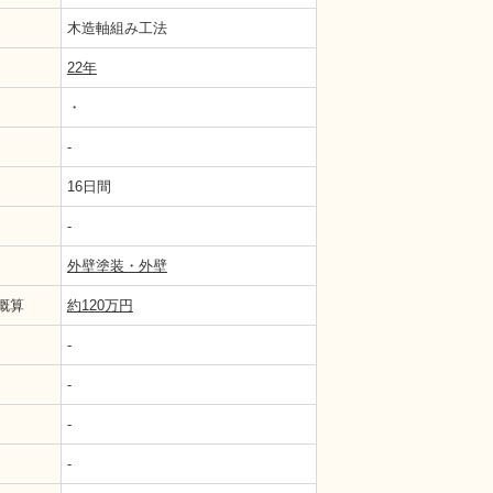
木造軸組み工法
22年
・
-
16日間
-
外壁塗装・外壁
概算
約120万円
-
-
-
-