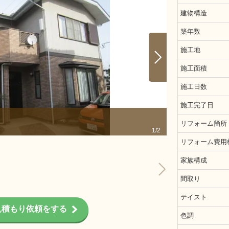
建物構造
築年数
施工地
施工面積
施工日数
施工完了日
施工前
リフォーム箇所
1/2
リフォーム費用
家族構成
間取り
テイスト
見積もり依頼をする
色調