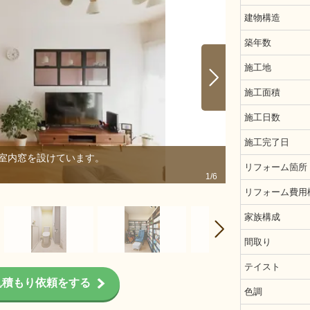
建物構造
築年数
施工地
施工面積
施工日数
施工完了日
室内窓を設けています。
アクセントとし
リフォーム箇所
1/6
リフォーム費用
家族構成
間取り
テイスト
見積もり依頼をする
色調