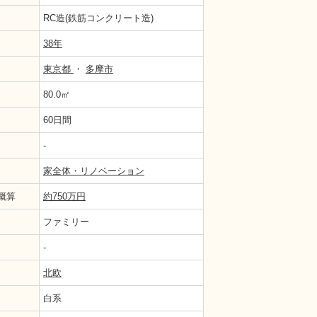
RC造(鉄筋コンクリート造)
38年
東京都
・
多摩市
80.0㎡
60日間
-
てくすみピンクのクロスを選択。ピンクすぎず淡すぎない絶妙な色です
家全体・リノベーション
概算
約750万円
ファミリー
-
北欧
白系