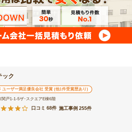
テック
2年 ユーザー満足優良会社 受賞 (他1件受賞歴あり)
関戸1-1-5ザ･スクエアE棟6階
口コミ 68件
施工事例 255件