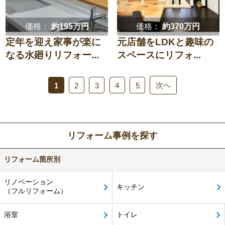
価格：
約195万円
価格：
約370万円
定年を迎え家事が楽に
元店舗をLDKと趣味の
なる水廻りリフォー...
スペースにリフォ...
次へ
1
2
3
4
5
リフォーム事例を探す
リフォーム箇所別
リノベーション
キッチン
（フルリフォーム）
浴室
トイレ