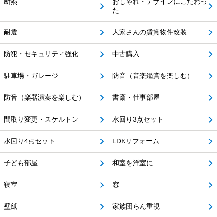
断熱
おしゃれ・デザインにこだわっ
た
耐震
大家さんの賃貸物件改装
防犯・セキュリティ強化
中古購入
駐車場・ガレージ
防音（音楽鑑賞を楽しむ）
防音（楽器演奏を楽しむ）
書斎・仕事部屋
間取り変更・スケルトン
水回り3点セット
水回り4点セット
LDKリフォーム
子ども部屋
和室を洋室に
寝室
窓
壁紙
家族団らん重視