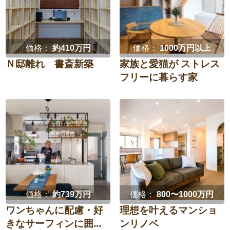
価格：
約410万円
価格：
1000万円以上
Ｎ邸離れ 書斎新築
家族と愛猫が ストレス
フリーに暮らす家
価格：
約739万円
価格：
800〜1000万円
ワンちゃんに配慮・好
理想を叶えるマンショ
きなサーフィンに囲...
ンリノベ