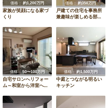
価格：
約1,200万円
価格：
約350万円
家族が笑顔になる家づ
戸建ての住宅を事務所
くり
兼趣味が楽しめる部...
価格：
50〜100万円
価格：
約1,500万円
自宅サロンへリフォー
中庭とつながる明るい
ム～和室から洋室へ...
キッチン