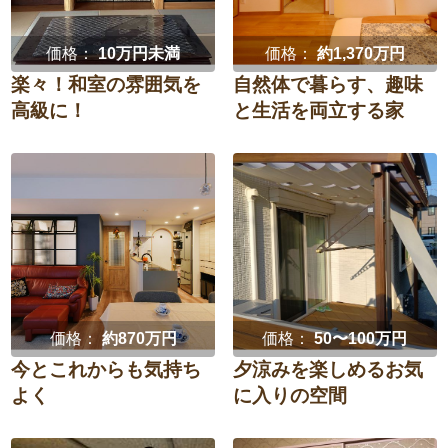
価格：
10万円未満
価格：
約1,370万円
楽々！和室の雰囲気を
自然体で暮らす、趣味
高級に！
と生活を両立する家
価格：
約870万円
価格：
50〜100万円
今とこれからも気持ち
夕涼みを楽しめるお気
よく
に入りの空間