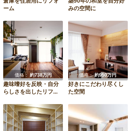
倉庫を住居用にリフォ
築90年の和室を自分好
ーム
みの空間に
価格：
約738万円
価格：
約950万円
趣味嗜好を反映・自分
好きにこだわり尽くし
らしさを出したリフ...
た空間