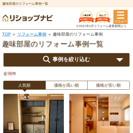
趣味部屋のリフォーム事例一覧
メニュー
※2021年2月リフォーム
産業新聞より
TOP
リフォーム事例
趣味部屋のリフォーム事例
趣味部屋のリフォーム
事例一覧
事例を絞り込む
98
全
件
人気順
価格が高い順
価格が安い順