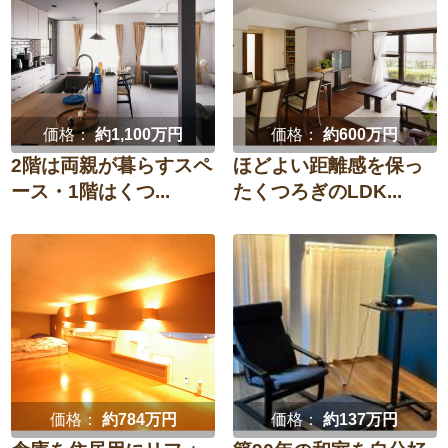
価格：
約1,100万円
価格：
約600万円
2階は両親が暮らすスペ
ほどよい距離感を保っ
ース・1階はくつ...
たくつろぎのLDK...
価格：
約784万円
価格：
約137万円