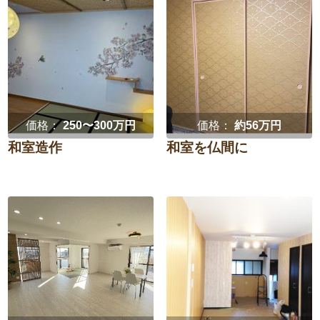
価格：
250〜300万円
価格：
約56万円
和室造作
和室を仏間に