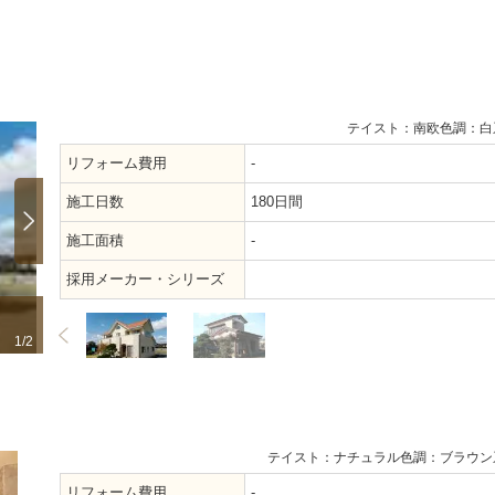
テイスト：南欧
色調：白
リフォーム費用
-
施工日数
180日間
施工面積
-
採用メーカー・シリーズ
リフォーム前
南欧風の明
1/2
2/2
テイスト：ナチュラル
色調：ブラウン
リフォーム費用
-