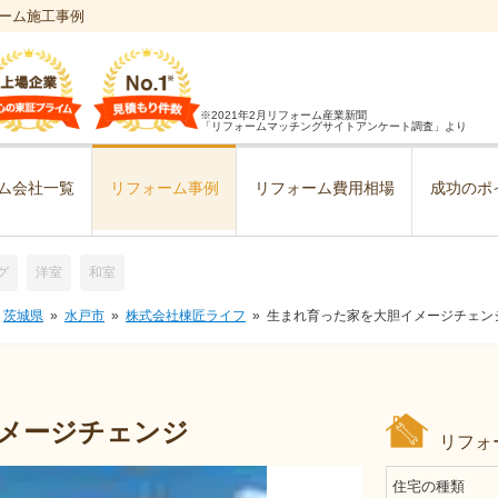
ーム施工事例
※2021年2月リフォーム産業新聞
「リフォームマッチングサイトアンケート調査」より
ム会社一覧
リフォーム事例
リフォーム費用相場
成功のポ
グ
洋室
和室
茨城県
水戸市
株式会社棟匠ライフ
生まれ育った家を大胆イメージチェン
メージチェンジ
リフォ
住宅の種類