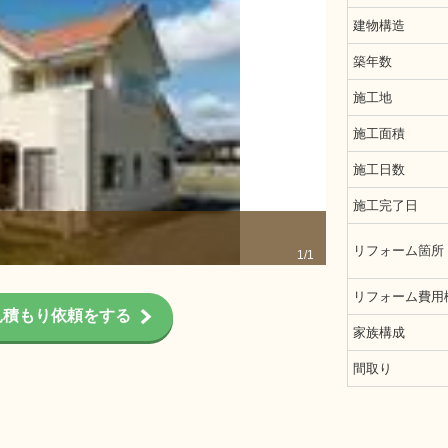
建物構造
築年数
施工地
施工面積
施工日数
施工完了日
純和風の家から
リフォーム箇所
1/1
リフォーム費用
見積もり依頼をする
家族構成
間取り