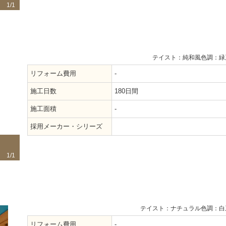
1/1
テイスト：純和風
色調：緑
リフォーム費用
-
施工日数
180日間
施工面積
-
採用メーカー・シリーズ
1/1
テイスト：ナチュラル
色調：白
リフォーム費用
-