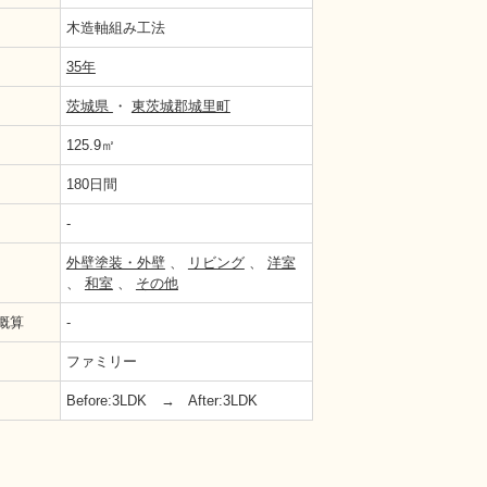
木造軸組み工法
35年
茨城県
・
東茨城郡城里町
125.9㎡
180日間
-
南欧風に大変身
外壁塗装・外壁
、
リビング
、
洋室
、
和室
、
その他
概算
-
ファミリー
Before:3LDK → After:3LDK