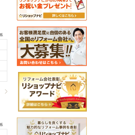
系
るい外観になりました
1/2
系