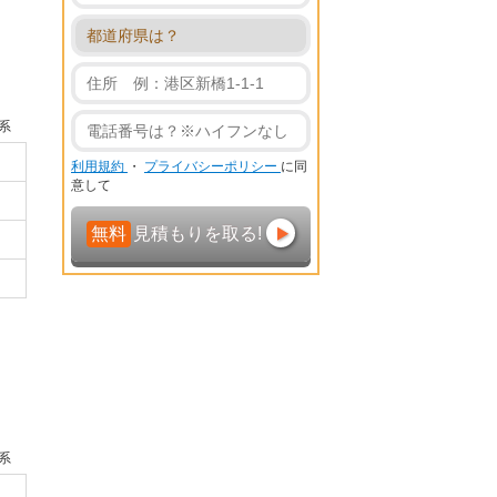
系
利用規約
・
プライバシーポリシー
に同
意して
無料
見積もりを取る!
系