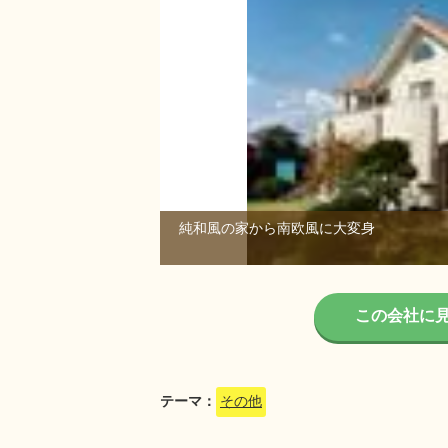
純和風の家から南欧風に大変身
1/1
この会社に
テーマ：
その他